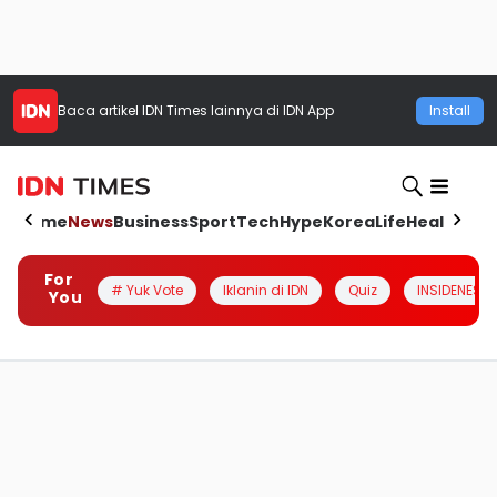
Baca artikel
IDN Times
lainnya di IDN App
Install
Home
News
Business
Sport
Tech
Hype
Korea
Life
Health
Aut
For
# Yuk Vote
Iklanin di IDN
Quiz
INSIDENESIA
You