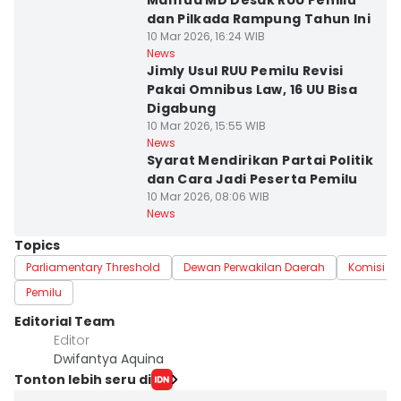
Mahfud MD Desak RUU Pemilu
dan Pilkada Rampung Tahun Ini
10 Mar 2026, 16:24 WIB
News
Jimly Usul RUU Pemilu Revisi
Pakai Omnibus Law, 16 UU Bisa
Digabung
10 Mar 2026, 15:55 WIB
News
Syarat Mendirikan Partai Politik
dan Cara Jadi Peserta Pemilu
10 Mar 2026, 08:06 WIB
News
Topics
Parliamentary Threshold
Dewan Perwakilan Daerah
Komisi P
Pemilu
Editorial Team
Editor
Dwifantya Aquina
Tonton lebih seru di