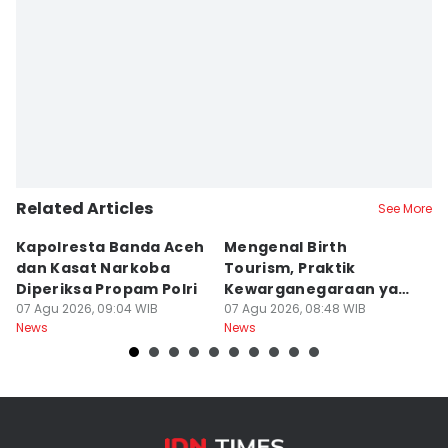
Related Articles
See More
Kapolresta Banda Aceh
Mengenal Birth
T
dan Kasat Narkoba
Tourism, Praktik
T
Diperiksa Propam Polri
Kewarganegaraan yang
K
07 Agu 2026, 09:04 WIB
Bikin Trump Gerah
07 Agu 2026, 08:48 WIB
B
07
News
News
Ne