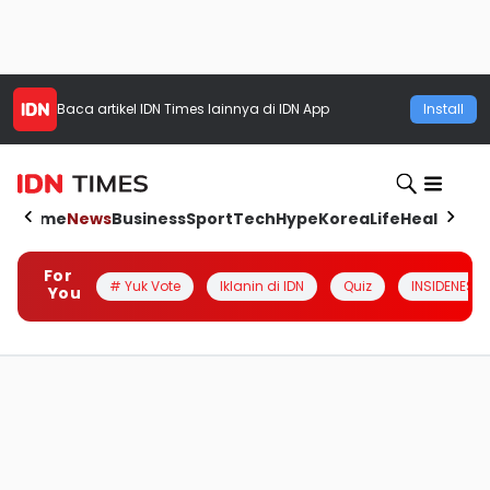
Baca artikel
IDN Times
lainnya di IDN App
Install
Home
News
Business
Sport
Tech
Hype
Korea
Life
Health
Aut
For
# Yuk Vote
Iklanin di IDN
Quiz
INSIDENESIA
You