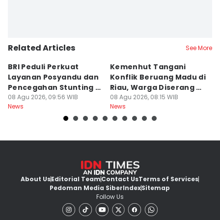
Related Articles
See More
BRI Peduli Perkuat
Kemenhut Tangani
P
Layanan Posyandu dan
Konflik Beruang Madu di
G
Pencegahan Stunting di
Riau, Warga Diserang di
Ma
Sleman
08 Agu 2026, 09:56 WIB
Kebun
08 Agu 2026, 08:15 WIB
08
News
News
Ne
About Us
Editorial Team
Contact Us
Terms of Services
Pedoman Media Siber
Index
Sitemap
Follow Us