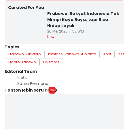
Curated For You
Prabowo: Rakyat Indonesia Tak
Mimpi Kaya Raya, tapi Bisa
Hidup Layak
20 Mei 2026, 11:52 WIB
News
Topics
Prabowo Subianto
Presiden Prabowo Subianto
Kopi
es tel
Pidato Prabowo
Divert me
Editorial Team
Editor
Satria Permana
Tonton lebih seru di