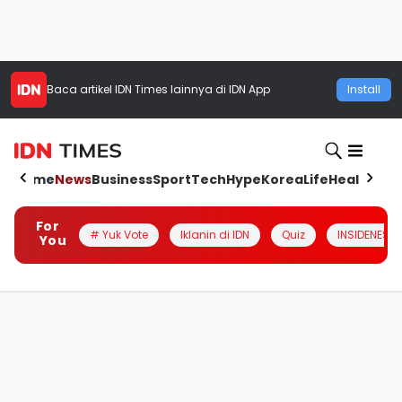
Baca artikel
IDN Times
lainnya di IDN App
Install
Home
News
Business
Sport
Tech
Hype
Korea
Life
Health
Aut
For
# Yuk Vote
Iklanin di IDN
Quiz
INSIDENESIA
You