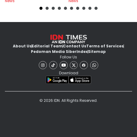
News
News
Ne
About Us
Editorial Team
Contact Us
Terms of Services
Pedoman Media Siber
Index
Sitemap
Follow Us
Download
© 2026 IDN. All Rights Reserved.