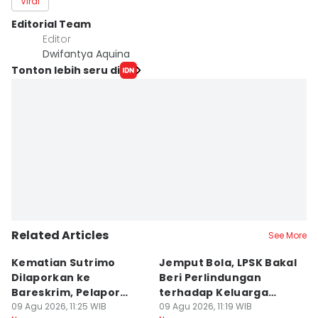
Viral
Editorial Team
Editor
Dwifantya Aquina
Tonton lebih seru di
Related Articles
See More
Kematian Sutrimo
Jemput Bola, LPSK Bakal
D
Dilaporkan ke
Beri Perlindungan
In
Bareskrim, Pelapor
terhadap Keluarga
C
Minta Ekshumasi
09 Agu 2026, 11:25 WIB
Sutrimo
09 Agu 2026, 11:19 WIB
A
09