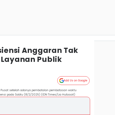
isiensi Anggaran Tak
 Layanan Publik
Add Us on Google
a Pusat setelah adanya pembatalan pembatasan waktu
siensi pada Sabtu (8/2/2025) (IDN Times/Lia Hutasoit)