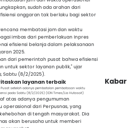
ungkapkan, sudah ada arahan dari
siensi anggaran tak berlaku bagi sektor
rencana membatasi jam dan waktu
bagai imbas dari pemberlakuan Inpres
ai efisiensi belanja dalam pelaksanaan
aran 2025.
an dari pemerintah pusat bahwa efisiensi
 untuk sektor layanan publik," ujar
s
, Sabtu (8/2/2025).
Kabar 
ritaskan layanan terbaik
a Pusat setelah adanya pembatalan pembatasan waktu
siensi pada Sabtu (8/2/2025) (IDN Times/Lia Hutasoit)
aaf atas adanya pengumuman
operasional dari Perpusnas, yang
ehebohan di tengah masyarakat. Dia
nas akan berusaha untuk memberi