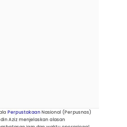
ala
Perpustakaan
Nasional (Perpusnas)
udin Aziz menjelaskan alasan
pembatasan jam dan waktu operasional