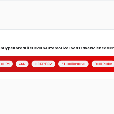
ch
Hype
Korea
Life
Health
Automotive
Food
Travel
Science
Me
 di IDN
Quiz
INSIDENESIA
#LokalBerdaya
Profil Dokter