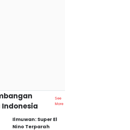
mbangan
See
 Indonesia
More
Ilmuwan: Super El
Nino Terparah