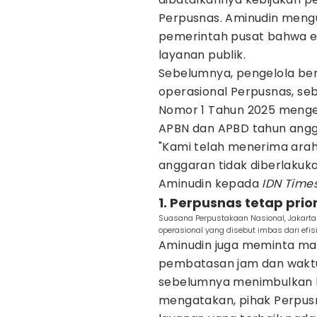
Perpusnas. Aminudin meng
pemerintah pusat bahwa efi
layanan publik.
Sebelumnya, pengelola be
operasional Perpusnas, se
Nomor 1 Tahun 2025 mengen
APBN dan APBD tahun angg
"Kami telah menerima arah
anggaran tidak diberlakukan
Aminudin kepada
IDN Time
1. Perpusnas tetap prio
Suasana Perpustakaan Nasional, Jakart
operasional yang disebut imbas dari efi
Aminudin juga meminta m
pembatasan jam dan waktu 
sebelumnya menimbulkan k
mengatakan, pihak Perpus