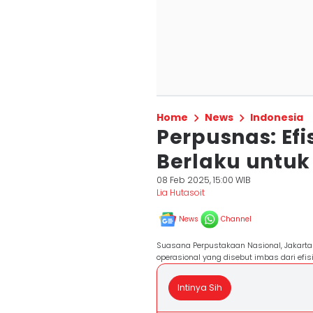
Home
News
Indonesia
Perpusnas: Ef
Berlaku untuk
08 Feb 2025, 15:00 WIB
Lia Hutasoit
News
Channel
Suasana Perpustakaan Nasional, Jakart
operasional yang disebut imbas dari efi
Intinya Sih