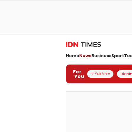
Home
News
Business
Sport
Te
For
# Yuk Vote
Iklanin
You