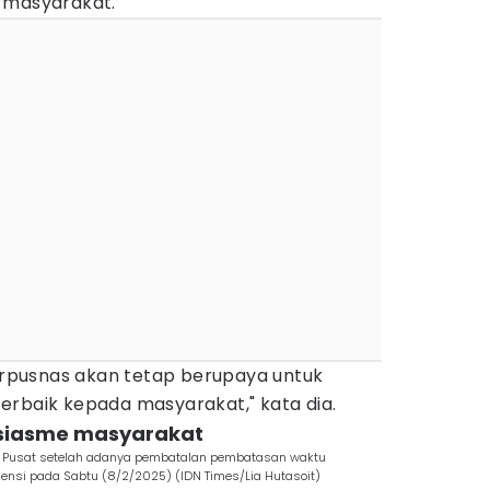
 masyarakat.
Perpusnas akan tetap berupaya untuk
erbaik kepada masyarakat," kata dia.
tusiasme masyarakat
a Pusat setelah adanya pembatalan pembatasan waktu
siensi pada Sabtu (8/2/2025) (IDN Times/Lia Hutasoit)