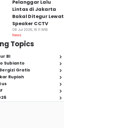
Pelanggar Lalu
Lintas di Jakarta
Bakal Ditegur Lewat
Speaker CCTV
08 Jul 2026, 16:11 WIB
News
ng Topics
ur BI
o Subianto
ergizi Gratis
ukar Rupiah
tus
FF
026