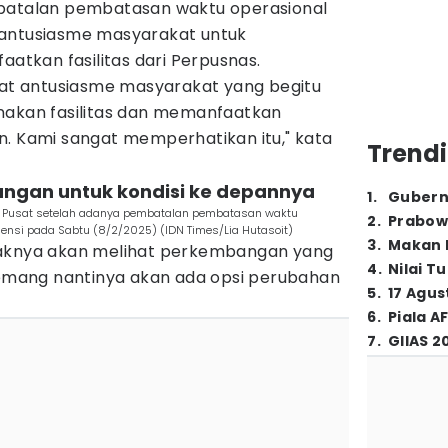
mbatalan pembatasan waktu operasional
 antusiasme masyarakat untuk
tkan fasilitas dari Perpusnas.
ihat antusiasme masyarakat yang begitu
nakan fasilitas dan memanfaatkan
n. Kami sangat memperhatikan itu," kata
Trendi
angan untuk kondisi ke depannya
1
.
Gubern
a Pusat setelah adanya pembatalan pembatasan waktu
2
.
Prabow
siensi pada Sabtu (8/2/2025) (IDN Times/Lia Hutasoit)
3
.
Makan B
haknya akan melihat perkembangan yang
4
.
Nilai T
 memang nantinya akan ada opsi perubahan
5
.
17 Agus
6
.
Piala A
7
.
GIIAS 2