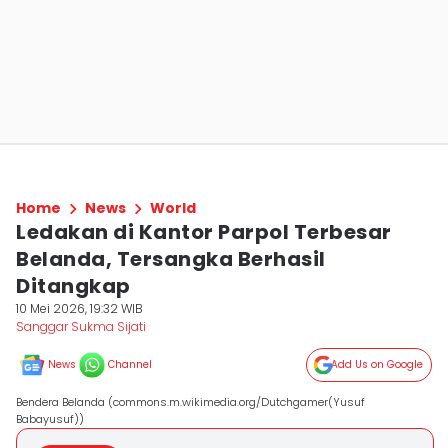
Home
News
World
Ledakan di Kantor Parpol Terbesar
Belanda, Tersangka Berhasil
Ditangkap
10 Mei 2026, 19:32 WIB
Sanggar Sukma Sijati
News
Channel
Add Us on Google
Bendera Belanda (commons.m.wikimedia.org/Dutchgamer(Yusuf
Babayusuf))