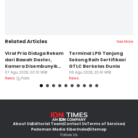
Related Articles
See More
Viral Pria Diduga Rekam
Terminal LPG Tanjung
3
dari Bawah Daster,
Sekong Raih Sertifikasi
J
Kamera Disembunyikan
GTLC Berkelas Dunia
U
di Sandal
07 Agu 2026, 00:10 WIB
06 Agu 2026, 23:41 WIB
06
Polls
News
News
Ne
About Us
Editorial Team
Contact Us
Terms of Services
Pedoman Media Siber
Index
Sitemap
Follow Us