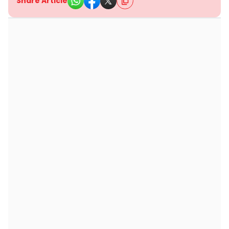
Share Article