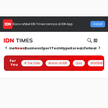
Baca artikel
IDN Times
lainnya di IDN App
Install
Home
News
Business
Sport
Tech
Hype
Korea
Life
Health
Aut
For
# Yuk Vote
Iklanin di IDN
Quiz
INSIDENESIA
You