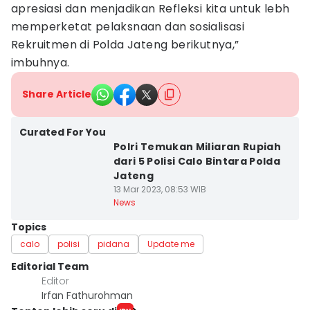
apresiasi dan menjadikan Refleksi kita untuk lebh
memperketat pelaksnaan dan sosialisasi
Rekruitmen di Polda Jateng berikutnya,”
imbuhnya.
Share Article
Curated For You
Polri Temukan Miliaran Rupiah
dari 5 Polisi Calo Bintara Polda
Jateng
13 Mar 2023, 08:53 WIB
News
Topics
calo
polisi
pidana
Update me
Editorial Team
Editor
Irfan Fathurohman