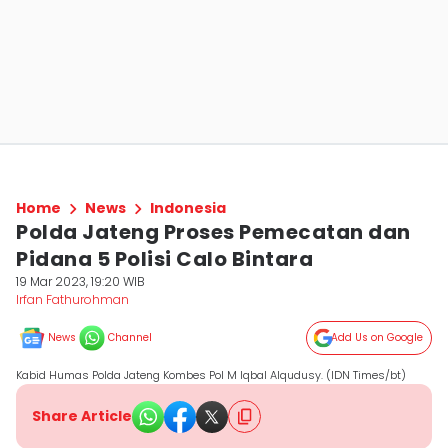
Home
News
Indonesia
Polda Jateng Proses Pemecatan dan
Pidana 5 Polisi Calo Bintara
19 Mar 2023, 19:20 WIB
Irfan Fathurohman
News
Channel
Add Us on Google
Kabid Humas Polda Jateng Kombes Pol M Iqbal Alqudusy. (IDN Times/bt)
Share Article