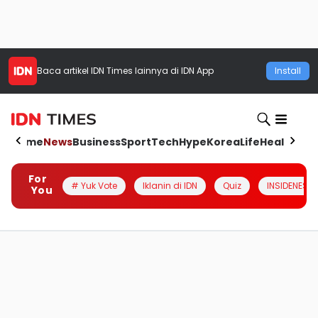
Baca artikel
IDN Times
lainnya di IDN App
Install
Home
News
Business
Sport
Tech
Hype
Korea
Life
Health
Aut
For
# Yuk Vote
Iklanin di IDN
Quiz
INSIDENESIA
You