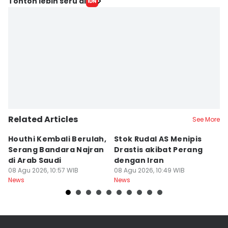
Tonton lebih seru di
Related Articles
See More
Houthi Kembali Berulah,
Stok Rudal AS Menipis
P
Serang Bandara Najran
Drastis akibat Perang
B
di Arab Saudi
dengan Iran
O
08 Agu 2026, 10:57 WIB
08 Agu 2026, 10:49 WIB
R
08
News
News
Ne