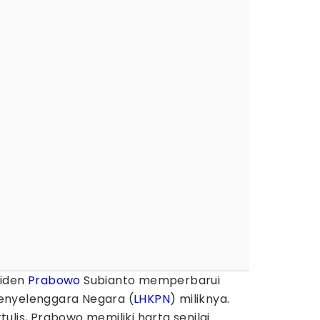
iden
Prabowo
Subianto memperbarui
nyelenggara Negara (
LHKPN
) miliknya.
tulis, Prabowo memiliki harta senilai