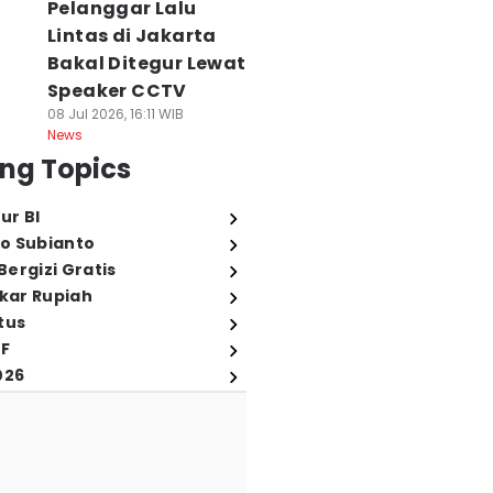
Pelanggar Lalu
Lintas di Jakarta
Bakal Ditegur Lewat
Speaker CCTV
08 Jul 2026, 16:11 WIB
News
ng Topics
ur BI
o Subianto
ergizi Gratis
ukar Rupiah
tus
FF
026