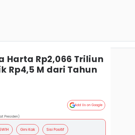
 Harta Rp2,066 Triliun
ik Rp4,5 M dari Tahun
Add Us on Google
at Presiden)
5W1H
Gini Kak
Sisi Positif