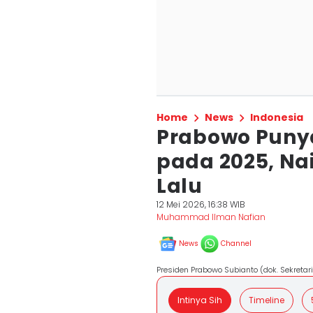
Home
News
Indonesia
Prabowo Punya
pada 2025, Na
Lalu
12 Mei 2026, 16:38 WIB
Muhammad Ilman Nafian
News
Channel
Presiden Prabowo Subianto (dok. Sekretari
Intinya Sih
Timeline