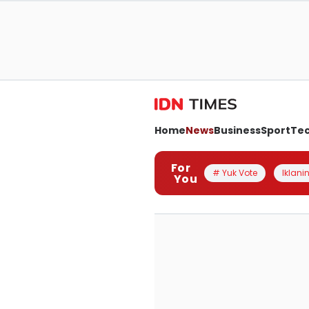
Home
News
Business
Sport
Te
For
# Yuk Vote
Iklanin
You