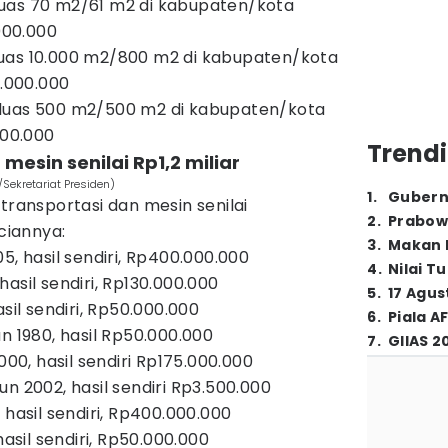
uas 70 m2/61 m2 di kabupaten/kota
.000.000
uas 10.000 m2/800 m2 di kabupaten/kota
0.000.000
eluas 500 m2/500 m2 di kabupaten/kota
000.000
Trendi
 mesin senilai Rp1,2 miliar
Sekretariat Presiden)
1
.
Gubern
transportasi dan mesin senilai
2
.
Prabow
nciannya:
3
.
Makan B
5, hasil sendiri, Rp400.000.000
4
.
Nilai T
asil sendiri, Rp130.000.000
5
.
17 Agus
sil sendiri, Rp50.000.000
6
.
Piala A
n 1980, hasil Rp50.000.000
7
.
GIIAS 2
000, hasil sendiri Rp175.000.000
n 2002, hasil sendiri Rp3.500.000
 hasil sendiri, Rp400.000.000
hasil sendiri, Rp50.000.000