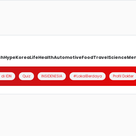
ch
Hype
Korea
Life
Health
Automotive
Food
Travel
Science
Me
 di IDN
Quiz
INSIDENESIA
#LokalBerdaya
Profil Dokter