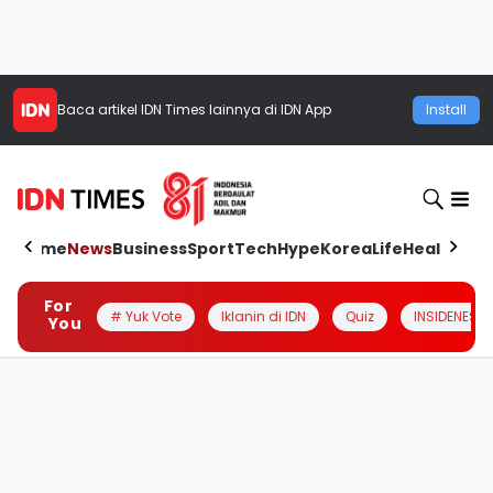
Baca artikel
IDN Times
lainnya di IDN App
Install
Home
News
Business
Sport
Tech
Hype
Korea
Life
Health
Aut
For
# Yuk Vote
Iklanin di IDN
Quiz
INSIDENESIA
You