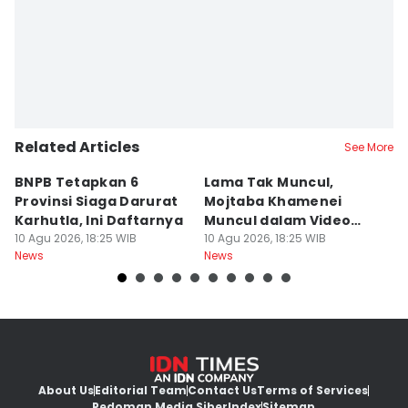
Related Articles
See More
BNPB Tetapkan 6
Lama Tak Muncul,
P
Provinsi Siaga Darurat
Mojtaba Khamenei
K
Karhutla, Ini Daftarnya
Muncul dalam Video
R
10 Agu 2026, 18:25 WIB
Perdana 13 Detik
10 Agu 2026, 18:25 WIB
T
10
News
News
Ne
About Us
Editorial Team
Contact Us
Terms of Services
Pedoman Media Siber
Index
Sitemap