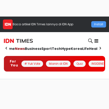
Baca artikel
IDN Times
lainnya di IDN App
Install
Home
News
Business
Sport
Tech
Hype
Korea
Life
Health
Aut
For
# Yuk Vote
Iklanin di IDN
Quiz
INSIDENESIA
You