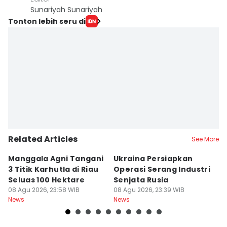
Sunariyah Sunariyah
Tonton lebih seru di
Related Articles
See More
Manggala Agni Tangani
Ukraina Persiapkan
P
3 Titik Karhutla di Riau
Operasi Serang Industri
A
Seluas 100 Hektare
Senjata Rusia
J
08 Agu 2026, 23:58 WIB
08 Agu 2026, 23:39 WIB
08
News
News
Ne