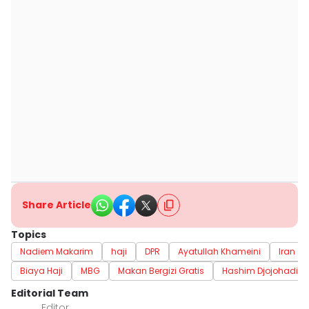
Share Article
Topics
Nadiem Makarim
haji
DPR
Ayatullah Khameini
Iran
Biaya Haji
MBG
Makan Bergizi Gratis
Hashim Djojohadik
Editorial Team
Editor