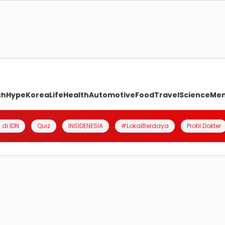
ch
Hype
Korea
Life
Health
Automotive
Food
Travel
Science
Me
 di IDN
Quiz
INSIDENESIA
#LokalBerdaya
Profil Dokter