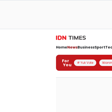
Home
News
Business
Sport
Te
For
# Yuk Vote
Iklanin
You