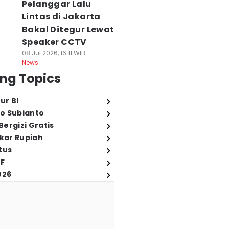
Pelanggar Lalu
Lintas di Jakarta
Bakal Ditegur Lewat
Speaker CCTV
08 Jul 2026, 16:11 WIB
News
ng Topics
ur BI
o Subianto
ergizi Gratis
ukar Rupiah
tus
FF
026