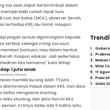
ng tua asuh dapat berkontribusi dalam
 memperbaiki rumah layak huni,
 cuci dan kakus (MCK), akses air bersih,
i terhadap KRS, ibu hamil, maupun
Trendi
tapi jangan semua digantungkan kepada
sa terlibat sebagai orang tua asuh.
1
.
Gubern
 memberi bantuan, mau dalam bentuk
2
.
Prabow
air bersih maupun edukasi. Jadi sederhana
3
.
Makan B
kehadiran kita bersama," kata Wihaji.
4
.
Nilai T
dap 1 juta anak
5
.
17 Agus
Times/Imam Faishal)
6
.
Piala A
esia memiliki kurang lebih 75 juta
7
.
GIIAS 2
ta diantaranya masuk dalam KRS. Dari data
ma balita mengalami stunting.
risiko stunting, dan data hari ini kita
5 persen. Artinya, kalau ada 5 balita, satu