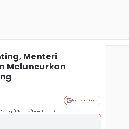
ting, Menteri
n Meluncurkan
ing
Add Us on Google
enting'. (IDN Times/Imam Faishal)