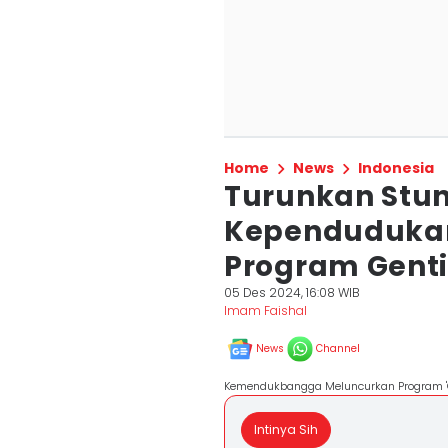
Home
News
Indonesia
Turunkan Stun
Kependuduka
Program Gent
05 Des 2024, 16:08 WIB
Imam Faishal
News
Channel
Kemendukbangga Meluncurkan Program 'G
Intinya Sih