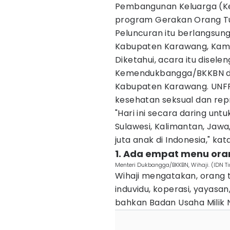
Pembangunan Keluarga (
program Gerakan Orang T
Peluncuran itu berlangsung
Kabupaten Karawang, Kami
Diketahui, acara itu disel
Kemendukbangga/BKKBN d
Kabupaten Karawang. UNFP
kesehatan seksual dan repr
"Hari ini secara daring untu
Sulawesi, Kalimantan, Jawa
juta anak di Indonesia," k
1. Ada empat menu ora
Menteri Dukbangga/BKKBN, Wihaji. (IDN 
Wihaji mengatakan, orang 
induvidu, koperasi, yayasa
bahkan Badan Usaha Milik