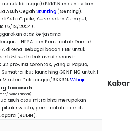
Kemendukbangga)/BKKBN meluncurkan
ua Asuh Cegah
Stunting
(Genting).
 di Setu Cipule, Kecamatan Ciampel,
s (5/12/2024).
enggarakan atas kerjasama
engan UNFPA dan Pemerintah Daerah
A dikenal sebagai badan PBB untuk
oduksi serta hak asasi manusia.
k 32 provinsi serentak, yang di Papua,
, Sumatra, ikut launching GENTING untuk 1
ata Menteri Dukbangga/BKKBN,
Wihaji
.
Kabar 
ng tua asuh
Times/Imam Faishal)
tua asuh atau mitra bisa merupakan
n, pihak swasta, pemerintah daerah
 Negara (BUMN).