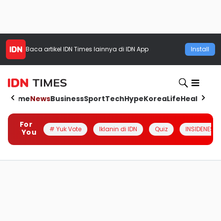
Baca artikel
IDN Times
lainnya di IDN App
Install
Home
News
Business
Sport
Tech
Hype
Korea
Life
Health
Aut
For
# Yuk Vote
Iklanin di IDN
Quiz
INSIDENESIA
You