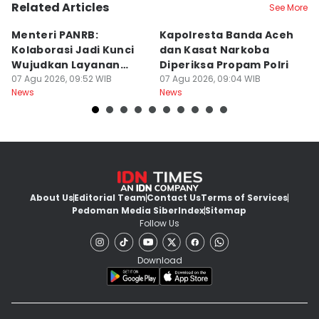
Related Articles
See More
Menteri PANRB:
Kapolresta Banda Aceh
M
Kolaborasi Jadi Kunci
dan Kasat Narkoba
T
Wujudkan Layanan
Diperiksa Propam Polri
K
Publik Terintegrasi
07 Agu 2026, 09:52 WIB
07 Agu 2026, 09:04 WIB
B
07
News
News
Ne
About Us
Editorial Team
Contact Us
Terms of Services
Pedoman Media Siber
Index
Sitemap
Follow Us
Download