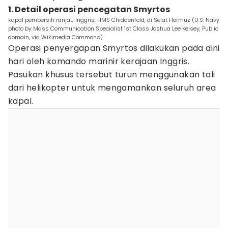
1. Detail operasi pencegatan Smyrtos
kapal pembersih ranjau Inggris, HMS Chiddenfold, di Selat Hormuz (U.S. Navy
photo by Mass Communication Specialist 1st Class Joshua Lee Kelsey, Public
domain, via Wikimedia Commons)
Operasi penyergapan Smyrtos dilakukan pada dini
hari oleh komando marinir kerajaan Inggris.
Pasukan khusus tersebut turun menggunakan tali
dari helikopter untuk mengamankan seluruh area
kapal.