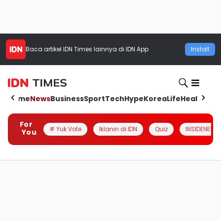
Baca artikel
IDN Times
lainnya di IDN App
Install
Home
News
Business
Sport
Tech
Hype
Korea
Life
Health
Aut
For
# Yuk Vote
Iklanin di IDN
Quiz
INSIDENESIA
You