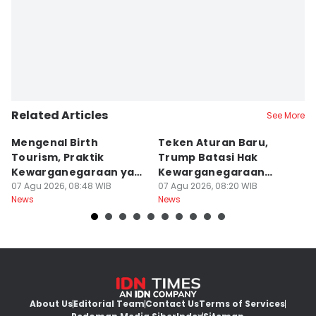
Related Articles
See More
Mengenal Birth
Teken Aturan Baru,
F
Tourism, Praktik
Trump Batasi Hak
Di
Kewarganegaraan yang
Kewarganegaraan
KP
Bikin Trump Gerah
07 Agu 2026, 08:48 WIB
Berbasis Kelahiran
07 Agu 2026, 08:20 WIB
07
News
News
Ne
About Us
Editorial Team
Contact Us
Terms of Services