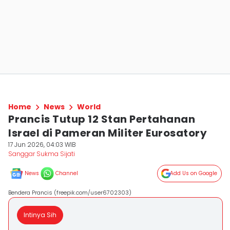
Home
News
World
Prancis Tutup 12 Stan Pertahanan
Israel di Pameran Militer Eurosatory
17 Jun 2026, 04:03 WIB
Sanggar Sukma Sijati
News
Channel
Add Us on Google
Bendera Prancis (freepik.com/user6702303)
Intinya Sih