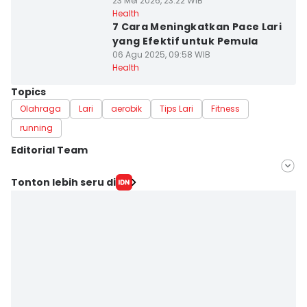
23 Mei 2026, 23:22 WIB
Health
7 Cara Meningkatkan Pace Lari
yang Efektif untuk Pemula
06 Agu 2025, 09:58 WIB
Health
Topics
Olahraga
Lari
aerobik
Tips Lari
Fitness
running
Editorial Team
Editor
Tonton lebih seru di
Nuruliar F
Editor
Fahreza Murnanda