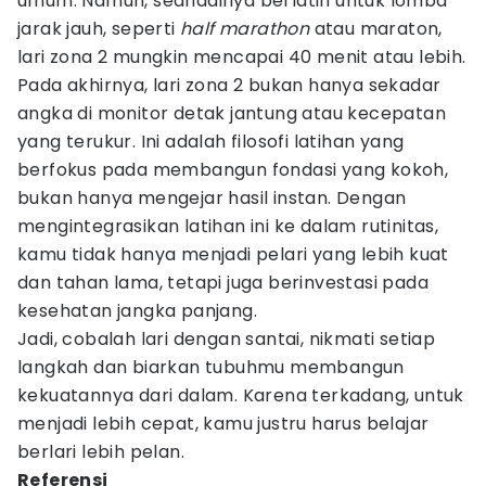
umum. Namun, seandainya berlatih untuk lomba
jarak jauh, seperti
half marathon
atau maraton,
lari zona 2 mungkin mencapai 40 menit atau lebih.
Pada akhirnya, lari zona 2 bukan hanya sekadar
angka di monitor detak jantung atau kecepatan
yang terukur. Ini adalah filosofi latihan yang
berfokus pada membangun fondasi yang kokoh,
bukan hanya mengejar hasil instan. Dengan
mengintegrasikan latihan ini ke dalam rutinitas,
kamu tidak hanya menjadi pelari yang lebih kuat
dan tahan lama, tetapi juga berinvestasi pada
kesehatan jangka panjang.
Jadi, cobalah lari dengan santai, nikmati setiap
langkah dan biarkan tubuhmu membangun
kekuatannya dari dalam. Karena terkadang, untuk
menjadi lebih cepat, kamu justru harus belajar
berlari lebih pelan.
Referensi