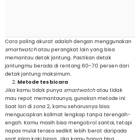
Cara paling akurat adalah dengan menggunakan
smartwatch
atau perangkat lain yang bisa
memantau detak jantung. Pastikan detak
jantungmu berada di rentang 60–70 persen dari
detak jantung maksimum.
Metode tes bicara
Jika kamu tidak punya
smartwatch
atau tidak
mau repot memantaunya, gunakan metode ini:
Saat lari di zona 2, kamu seharusnya bisa
mengucapkan kalimat lengkap tanpa terengah-
engah. Kamu masih bisa mengobrol santai, tetapi
napas mulai terasa sedikit lebih berat daripada
saat jalan kaki biasa. Jika kamu hanya bisa