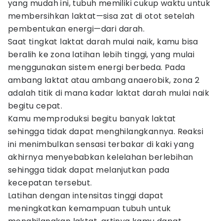
yang mudah ini, tubuh memiliki cukup waktu untuk
membersihkan laktat—sisa zat di otot setelah
pembentukan energi—dari darah.
Saat tingkat laktat darah mulai naik, kamu bisa
beralih ke zona latihan lebih tinggi, yang mulai
menggunakan sistem energi berbeda. Pada
ambang laktat atau ambang anaerobik, zona 2
adalah titik di mana kadar laktat darah mulai naik
begitu cepat.
Kamu memproduksi begitu banyak laktat
sehingga tidak dapat menghilangkannya. Reaksi
ini menimbulkan sensasi terbakar di kaki yang
akhirnya menyebabkan kelelahan berlebihan
sehingga tidak dapat melanjutkan pada
kecepatan tersebut.
Latihan dengan intensitas tinggi dapat
meningkatkan kemampuan tubuh untuk