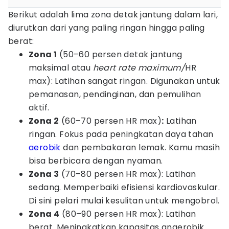
Berikut adalah lima zona detak jantung dalam lari,
diurutkan dari yang paling ringan hingga paling
berat:
Zona 1
(50–60 persen detak jantung
maksimal atau
heart rate maximum/
HR
max): Latihan sangat ringan. Digunakan untuk
pemanasan, pendinginan, dan pemulihan
aktif.
Zona 2
(60–70 persen HR max)
:
Latihan
ringan. Fokus pada peningkatan daya tahan
aerobik
dan pembakaran lemak. Kamu masih
bisa berbicara dengan nyaman.
Zona 3
(70–80 persen HR max): Latihan
sedang. Memperbaiki efisiensi kardiovaskular.
Di sini pelari mulai kesulitan untuk mengobrol.
Zona 4
(80–90 persen HR max): Latihan
berat. Meningkatkan kapasitas anaerobik