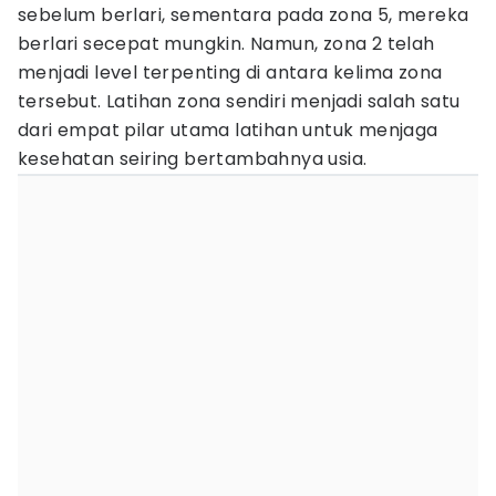
sebelum berlari, sementara pada zona 5, mereka
berlari secepat mungkin. Namun, zona 2 telah
menjadi level terpenting di antara kelima zona
tersebut. Latihan zona sendiri menjadi salah satu
dari empat pilar utama latihan untuk menjaga
kesehatan seiring bertambahnya usia.