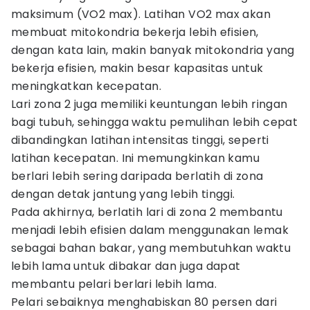
maksimum (VO2 max). Latihan VO2 max akan
membuat mitokondria bekerja lebih efisien,
dengan kata lain, makin banyak mitokondria yang
bekerja efisien, makin besar kapasitas untuk
meningkatkan kecepatan.
Lari zona 2 juga memiliki keuntungan lebih ringan
bagi tubuh, sehingga waktu pemulihan lebih cepat
dibandingkan latihan intensitas tinggi, seperti
latihan kecepatan. Ini memungkinkan kamu
berlari lebih sering daripada berlatih di zona
dengan detak jantung yang lebih tinggi.
Pada akhirnya, berlatih lari di zona 2 membantu
menjadi lebih efisien dalam menggunakan lemak
sebagai bahan bakar, yang membutuhkan waktu
lebih lama untuk dibakar dan juga dapat
membantu pelari berlari lebih lama.
Pelari sebaiknya menghabiskan 80 persen dari