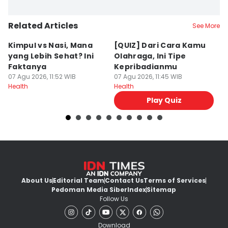
Related Articles
See More
Kimpul vs Nasi, Mana
[QUIZ] Dari Cara Kamu
5
yang Lebih Sehat? Ini
Olahraga, Ini Tipe
A
Faktanya
Kepribadianmu
M
07 Agu 2026, 11:52 WIB
07 Agu 2026, 11:45 WIB
07
Health
Health
He
Play Quiz
About Us
Editorial Team
Contact Us
Terms of Services
Pedoman Media Siber
Index
Sitemap
Follow Us
Download