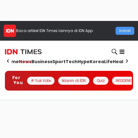
Baca artikel
IDN Times
lainnya di IDN App
Install
Home
News
Business
Sport
Tech
Hype
Korea
Life
Health
Aut
For
# Yuk Vote
Iklanin di IDN
Quiz
INSIDENESIA
You