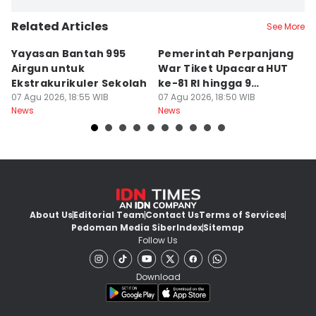
Related Articles
See More
Yayasan Bantah 995
Pemerintah Perpanjang
Y
Airgun untuk
War Tiket Upacara HUT
T
Ekstrakurikuler Sekolah
ke-81 RI hingga 9
d
07 Agu 2026, 18:55 WIB
Agustus
07 Agu 2026, 18:50 WIB
Ap
07
News
News
Ne
About Us
Editorial Team
Contact Us
Terms of Services
Pedoman Media Siber
Index
Sitemap
Follow Us
Download