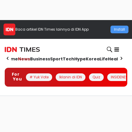
Baca artikel
IDN Times
lainnya di IDN App
Install
Home
News
Business
Sport
Tech
Hype
Korea
Life
Health
Aut
For
# Yuk Vote
Iklanin di IDN
Quiz
INSIDENESIA
You