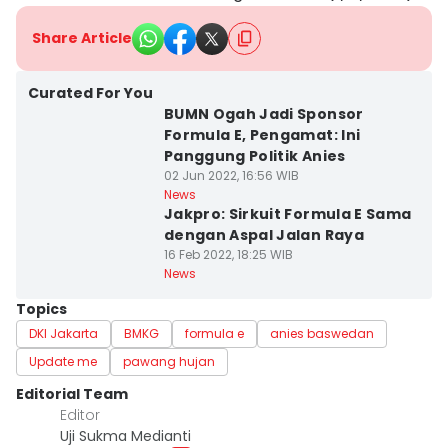
Share Article
Curated For You
BUMN Ogah Jadi Sponsor
Formula E, Pengamat: Ini
Panggung Politik Anies
02 Jun 2022, 16:56 WIB
News
Jakpro: Sirkuit Formula E Sama
dengan Aspal Jalan Raya
16 Feb 2022, 18:25 WIB
News
Topics
DKI Jakarta
BMKG
formula e
anies baswedan
Update me
pawang hujan
Editorial Team
Editor
Uji Sukma Medianti