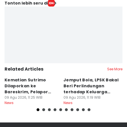
Tonton lebih seru di
Related Articles
See More
Kematian Sutrimo
Jemput Bola, LPSK Bakal
D
Dilaporkan ke
Beri Perlindungan
In
Bareskrim, Pelapor
terhadap Keluarga
C
Minta Ekshumasi
09 Agu 2026, 11:25 WIB
Sutrimo
09 Agu 2026, 11:19 WIB
A
09
News
News
Ne