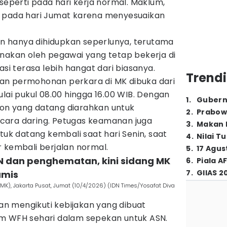
 seperti pada hari kerja normal. Maklum,
g pada hari Jumat karena menyesuaikan
gan hanya dihidupkan seperlunya, terutama
unakan oleh pegawai yang tetap bekerja di
asi terasa lebih hangat dari biasanya.
Trendi
an permohonan perkara di MK dibuka dari
ulai pukul 08.00 hingga 16.00 WIB. Dengan
1
.
Gubern
on yang datang diarahkan untuk
2
.
Prabow
cara daring. Petugas keamanan juga
3
.
Makan B
 datang kembali saat hari Senin, saat
4
.
Nilai T
 kembali berjalan normal.
5
.
17 Agus
N dan penghematan, kini sidang MK
6
.
Piala A
7
.
GIIAS 2
amis
), Jakarta Pusat, Jumat (10/4/2026) (IDN Times/Yosafat Diva
n mengikuti kebijakan yang dibuat
m WFH sehari dalam sepekan untuk ASN.