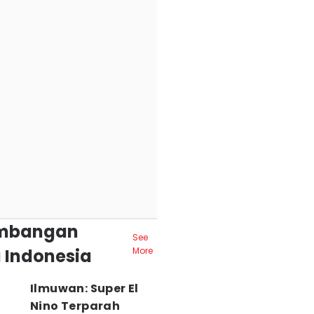
mbangan
See
 Indonesia
More
Ilmuwan: Super El
Nino Terparah