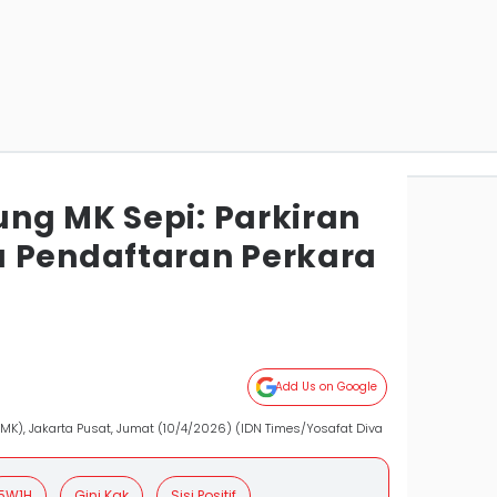
ng MK Sepi: Parkiran
 Pendaftaran Perkara
Add Us on Google
), Jakarta Pusat, Jumat (10/4/2026) (IDN Times/Yosafat Diva
5W1H
Gini Kak
Sisi Positif