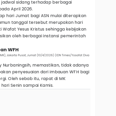
m jadwal sidang terhadap berbagai
ada April 2026.
ap hari Jumat bagi ASN mulai diterapkan
amun tanggal tersebut merupakan hari
i Wafat Yesus Kristus sehingga kebijakan
sikan oleh berbagai instansi pemerintah
uan WFH
), Jakarta Pusat, Jumat (10/4/2026) (IDN Times/Yosafat Diva
ny Nurbaningsih, memastikan, tidak adanya
pakan penyesuaian dari imbauan WFH bagi
i. Oleh sebab itu, rapat di MK
 hari Senin sampai Kamis.