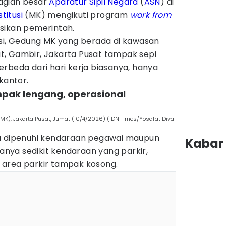
agian besar
Aparatur Sipil Negara
(
ASN
) di
itusi
(MK) mengikuti program
work from
ksikan pemerintah.
asi, Gedung MK yang berada di kawasan
, Gambir, Jakarta Pusat tampak sepi
rbeda dari hari kerja biasanya, hanya
kantor.
mpak lengang, operasional
), Jakarta Pusat, Jumat (10/4/2026) (IDN Times/Yosafat Diva
ya dipenuhi kendaraan pegawai maupun
Kabar 
Hanya sedikit kendaraan yang parkir,
 area parkir tampak kosong.