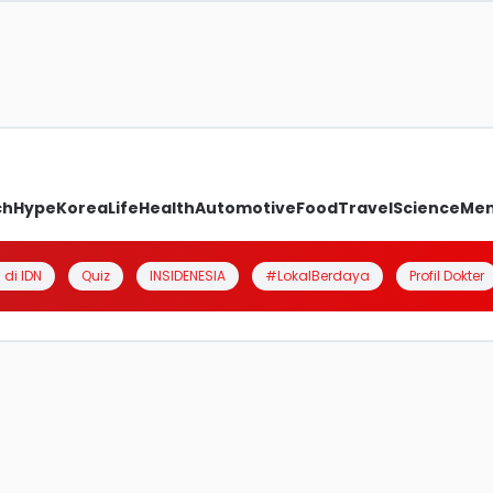
ch
Hype
Korea
Life
Health
Automotive
Food
Travel
Science
Me
 di IDN
Quiz
INSIDENESIA
#LokalBerdaya
Profil Dokter