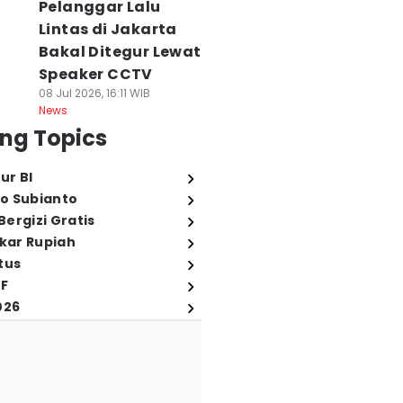
Pelanggar Lalu
Lintas di Jakarta
Bakal Ditegur Lewat
Speaker CCTV
08 Jul 2026, 16:11 WIB
News
ng Topics
ur BI
o Subianto
ergizi Gratis
ukar Rupiah
tus
FF
026