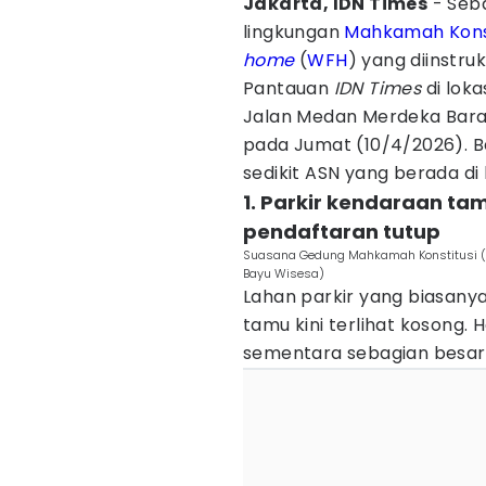
Jakarta, IDN Times
- Seb
lingkungan
Mahkamah Konst
home
(
WFH
) yang diinstru
Pantauan
IDN Times
di lok
Jalan Medan Merdeka Barat
pada Jumat (10/4/2026). Be
sedikit ASN yang berada di 
1. Parkir kendaraan ta
pendaftaran tutup
Suasana Gedung Mahkamah Konstitusi (MK
Bayu Wisesa)
Lahan parkir yang biasan
tamu kini terlihat kosong. 
sementara sebagian besar