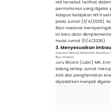
Hal tersebut terlihat dala
permohonan yang digelar p
Adapun kebijakan WFH seti
pada Jumat (3/4/2026). N
libur nasional memperingat
ini baru akan diimplementa
mulai Jumat (11/4/2026).
3. Menyesuaikan imba
Suasana Gedung Mahkamah Konstitusi (MK
Bayu Wisesa)
Juru Bicara (Jubir) MK, En
sidang setiap Jumat meru
ASN dan penghematan energ
dipadatkan menjadi digelar