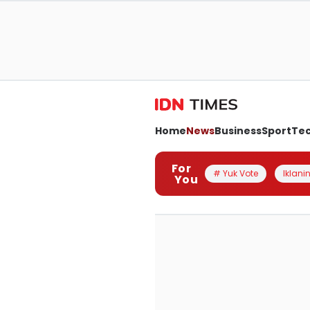
Home
News
Business
Sport
Te
For
# Yuk Vote
Iklanin
You