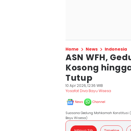
Home
News
Indonesia
ASN WFH, Gedu
Kosong hingga
Tutup
10 Apr 2026, 12:36 WIB
Yosafat Diva Bayu Wisesa
News
Channel
Suasana Gedung Mahkamah Konstitusi (MK
Bayu Wisesa)
Intinya Sih
Timeline