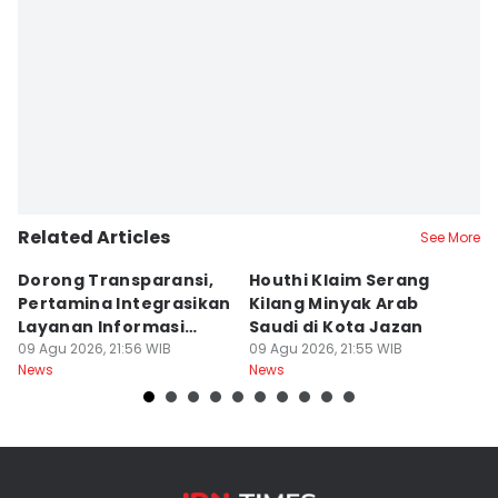
Related Articles
See More
Dorong Transparansi,
Houthi Klaim Serang
M
Pertamina Integrasikan
Kilang Minyak Arab
W
Layanan Informasi
Saudi di Kota Jazan
P
Publik
09 Agu 2026, 21:56 WIB
09 Agu 2026, 21:55 WIB
G
09
News
News
Ne