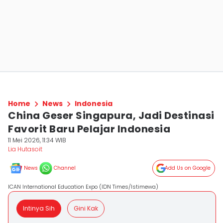
Home
News
Indonesia
China Geser Singapura, Jadi Destinasi
Favorit Baru Pelajar Indonesia
11 Mei 2026, 11:34 WIB
Lia Hutasoit
News
Channel
Add Us on Google
ICAN International Education Expo (IDN Times/Istimewa)
Intinya Sih
Gini Kak