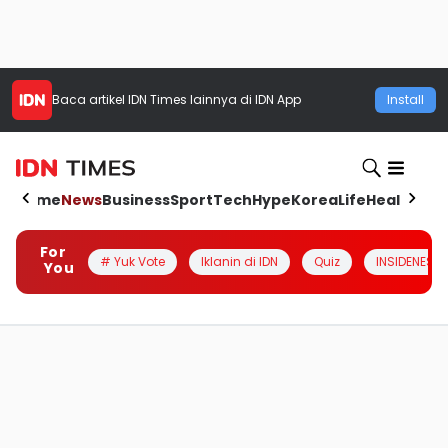
Baca artikel
IDN Times
lainnya di IDN App
Install
Home
News
Business
Sport
Tech
Hype
Korea
Life
Health
Aut
For
# Yuk Vote
Iklanin di IDN
Quiz
INSIDENESIA
You