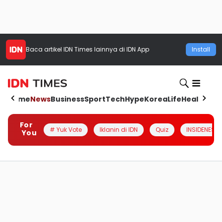
Baca artikel
IDN Times
lainnya di IDN App
Install
Home
News
Business
Sport
Tech
Hype
Korea
Life
Health
Aut
For
# Yuk Vote
Iklanin di IDN
Quiz
INSIDENESIA
You