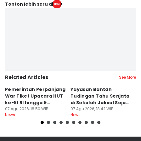
Tonton lebih seru di
Related Articles
See More
Pemerintah Perpanjang
Yayasan Bantah
1
War Tiket Upacara HUT
Tudingan Tahu Senjata
K
ke-81 RI hingga 9
di Sekolah Jaksel Sejak
K
Agustus
07 Agu 2026, 18:50 WIB
April
07 Agu 2026, 18:42 WIB
T
07
News
News
Ne