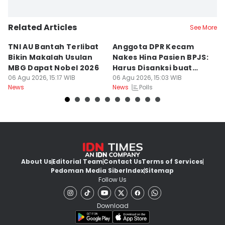
Related Articles
See More
TNI AU Bantah Terlibat
Anggota DPR Kecam
K
Bikin Makalah Usulan
Nakes Hina Pasien BPJS:
R
MBG Dapat Nobel 2026
Harus Disanksi buat
D
06 Agu 2026, 15:17 WIB
Pelajaran
06 Agu 2026, 15:03 WIB
S
06
Polls
News
News
Ne
About Us
Editorial Team
Contact Us
Terms of Services
Pedoman Media Siber
Index
Sitemap
Follow Us
Download