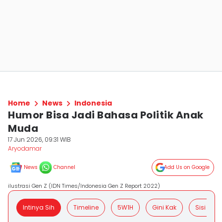
Home
News
Indonesia
Humor Bisa Jadi Bahasa Politik Anak
Muda
17 Jun 2026, 09:31 WIB
Aryodamar
News
Channel
Add Us on Google
ilustrasi Gen Z (IDN Times/Indonesia Gen Z Report 2022)
Intinya Sih
Timeline
5W1H
Gini Kak
Sisi Posit