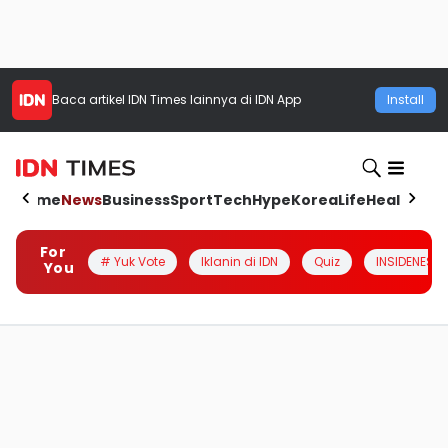
Baca artikel
IDN Times
lainnya di IDN App
Install
Home
News
Business
Sport
Tech
Hype
Korea
Life
Health
Aut
For
# Yuk Vote
Iklanin di IDN
Quiz
INSIDENESIA
You