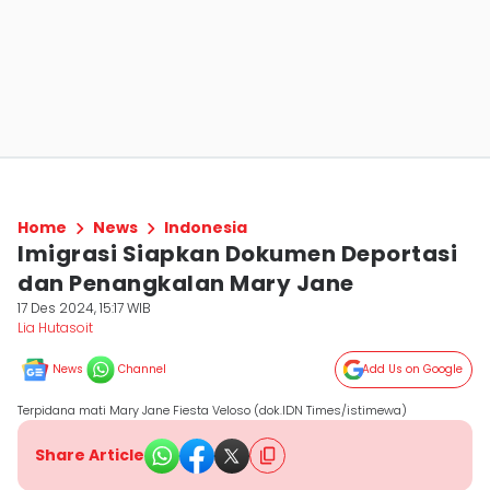
Home
News
Indonesia
Imigrasi Siapkan Dokumen Deportasi
dan Penangkalan Mary Jane
17 Des 2024, 15:17 WIB
Lia Hutasoit
News
Channel
Add Us on Google
Terpidana mati Mary Jane Fiesta Veloso (dok.IDN Times/istimewa)
Share Article