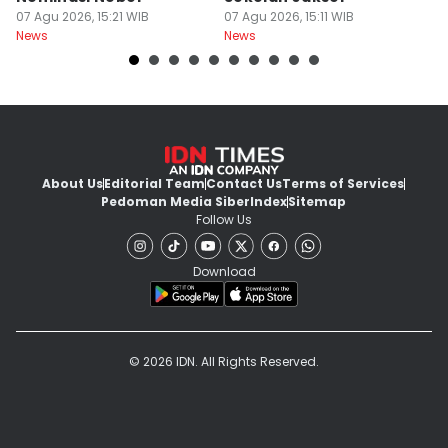
07 Agu 2026, 15:21 WIB
07 Agu 2026, 15:11 WIB
P
07
News
News
Ne
About Us
Editorial Team
Contact Us
Terms of Services
Pedoman Media Siber
Index
Sitemap
Follow Us
Download
© 2026 IDN. All Rights Reserved.