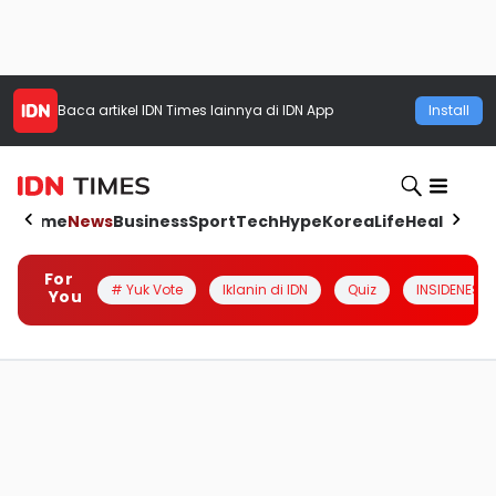
Baca artikel
IDN Times
lainnya di IDN App
Install
Home
News
Business
Sport
Tech
Hype
Korea
Life
Health
Aut
For
# Yuk Vote
Iklanin di IDN
Quiz
INSIDENESIA
You