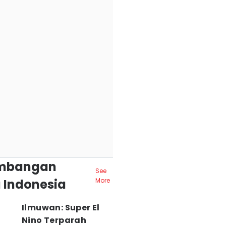
mbangan
See
 Indonesia
More
Ilmuwan: Super El
Nino Terparah