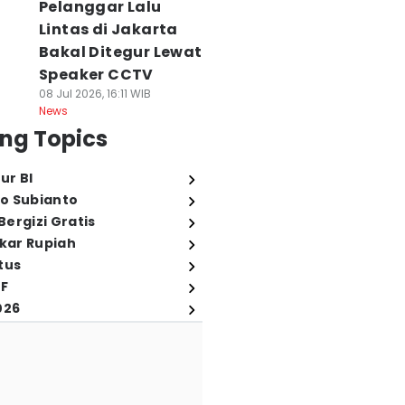
Pelanggar Lalu
Lintas di Jakarta
Bakal Ditegur Lewat
Speaker CCTV
08 Jul 2026, 16:11 WIB
News
ng Topics
ur BI
o Subianto
ergizi Gratis
ukar Rupiah
tus
FF
026