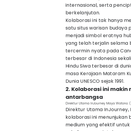
internasional, serta penci
berkelanjutan.
Kolaborasi ini tak hanya m
satu situs warisan budaya p
menjadi simbol eratnya hu
yang telah terjalin selama
tercermin nyata pada Can
terbesar di Indonesia seka
Hindu Siwa terbesar di du
masa Kerajaan Mataram Kun
Dunia UNESCO sejak 1991.
2. Kolaborasi ini mak
antarbangsa
Direktur Utama InJourney Maya Watono. (
Direktur Utama InJourney
kolaborasi ini menunjukan
medium yang efektif untu