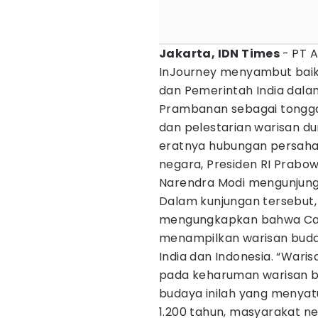
Jakarta, IDN Times
- PT A
InJourney menyambut baik 
dan Pemerintah India dala
Prambanan sebagai tongga
dan pelestarian warisan d
eratnya hubungan persaha
negara, Presiden RI Prabow
Narendra Modi mengunjungi
Dalam kunjungan tersebut,
mengungkapkan bahwa Ca
menampilkan warisan buda
India dan Indonesia. “Wari
pada keharuman warisan bud
budaya inilah yang menyatu
1.200 tahun, masyarakat ne