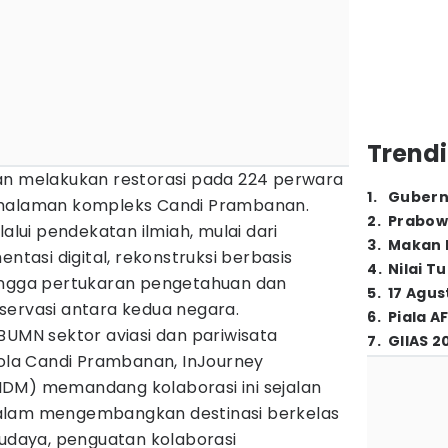
Trendi
an melakukan restorasi pada 224 perwara
1
.
Gubern
 halaman kompleks Candi Prambanan.
2
.
Prabow
lalui pendekatan ilmiah, mulai dari
3
.
Makan B
entasi digital, rekonstruksi berbasis
4
.
Nilai T
hingga pertukaran pengetahuan dan
5
.
17 Agus
servasi antara kedua negara.
6
.
Piala A
BUMN sektor aviasi dan pariwisata
7
.
GIIAS 2
lola Candi Prambanan, InJourney
DM) memandang kolaborasi ini sejalan
alam mengembangkan destinasi berkelas
budaya, penguatan kolaborasi