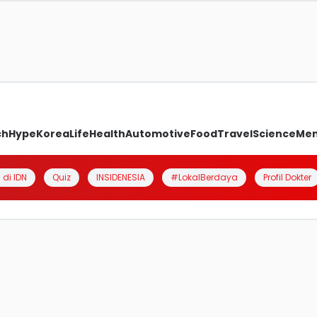
ch
Hype
Korea
Life
Health
Automotive
Food
Travel
Science
Me
 di IDN
Quiz
INSIDENESIA
#LokalBerdaya
Profil Dokter