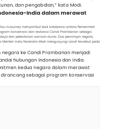
kunan, dan pengabdian,” kata Modi.
Indonesia-India dalam merawat
 atau InJourney menyambut baik kolaborasi antara Pemerintah
rogram konservasi dan restorasi Candi Prambanan sebagai
daya dan pelestarian warisan dunia. Dua pemimpin negara,
a Menteri India Narendra Modi mengunjungi candi tersebut pada
 negara ke Candi Prambanan menjadi
ndai hubungan Indonesia dan India.
omitmen kedua negara dalam merawat
 dirancang sebagai program konservasi