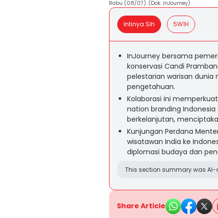
Rabu (08/07). (Dok. InJourney)
Intinya Sih
5W1H
InJourney bersama pemerin
konservasi Candi Pramban
pelestarian warisan dunia 
pengetahuan.
Kolaborasi ini memperkua
nation branding Indonesia
berkelanjutan, menciptak
Kunjungan Perdana Menter
wisatawan India ke Indon
diplomasi budaya dan pend
This section summary was AI-a
Share Article