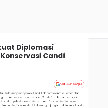
kuat Diplomasi
Konservasi Candi
Add Us on Google
 atau InJourney menyambut baik kolaborasi antara Pemerintah
rogram konservasi dan restorasi Candi Prambanan sebagai
daya dan pelestarian warisan dunia. Dua pemimpin negara,
a Menteri India Narendra Modi mengunjungi candi tersebut pada