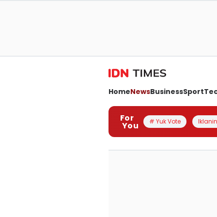
Home
News
Business
Sport
Te
For
# Yuk Vote
Iklanin
You