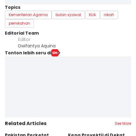
Topics
Kementerian Agama
bulan syawal
KUA
nikah
pernikahan
Editorial Team
Editor
Dwifantya Aquina
Tonton lebih seru di
Related Articles
See More
Pakistan Perketat
Kena Proyektil di Dekat
H