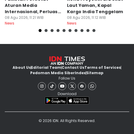
Aturan Media
Laut Yaman, Kapal
S
Internasional, Perluas
Kargo India Tenggelam
d
Pengawasan
08 Agu 2026, 11:21 WIB
08 Agu 2026, 11:12 WIB
08
News
News
Ne
About Us
Editorial Team
Contact Us
Terms of Services
Pedoman Media Siber
Index
Sitemap
Follow Us
Download
© 2026 IDN. All Rights Reserved.