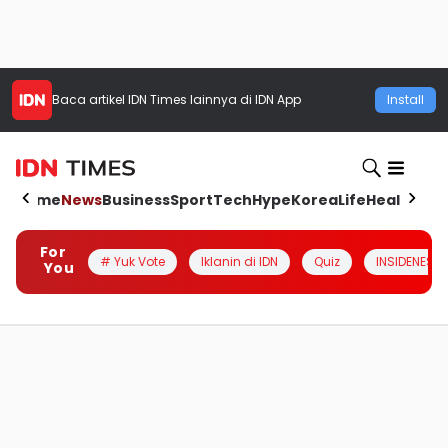
Baca artikel
IDN Times
lainnya di IDN App
Install
Home
News
Business
Sport
Tech
Hype
Korea
Life
Health
Aut
For
# Yuk Vote
Iklanin di IDN
Quiz
INSIDENESIA
You