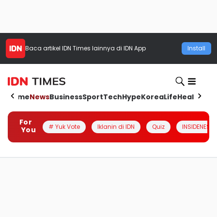
Baca artikel
IDN Times
lainnya di IDN App
Install
Home
News
Business
Sport
Tech
Hype
Korea
Life
Health
Aut
For
# Yuk Vote
Iklanin di IDN
Quiz
INSIDENESIA
You