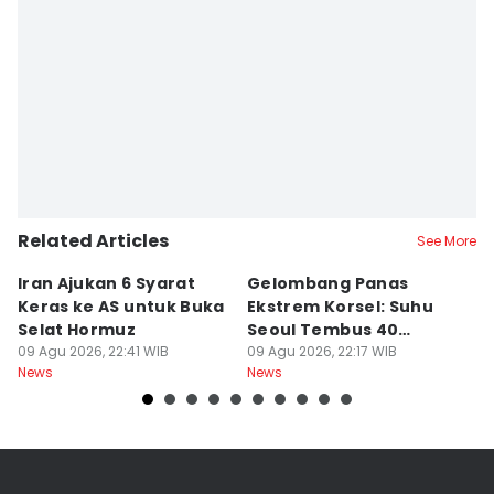
Related Articles
See More
Iran Ajukan 6 Syarat
Gelombang Panas
D
Keras ke AS untuk Buka
Ekstrem Korsel: Suhu
P
Selat Hormuz
Seoul Tembus 40
L
09 Agu 2026, 22:41 WIB
Derajat Celcius
09 Agu 2026, 22:17 WIB
P
09
News
News
Ne