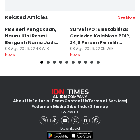
Related Articles
See More
PBB Beri Pengakuan,
Survei IPO: Elektabilitas
Fa
Nauru Kini Resmi
Gerindra Kalahkan PDIP,
K
Berganti Nama Jadi
24,6 Persen Pemilih
M
Naoero
08 Agu 2026, 22:48 WIB
Masih Galau
08 Agu 2026, 22:35 WIB
G
08
News
News
Ne
About Us
Editorial Team
Contact Us
Terms of Services
Pedoman Media Siber
Index
Sitemap
Follow Us
Download