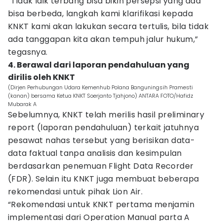
“Tidak laik terbang bisa bikin persepsi yang ada
bisa berbeda, langkah kami klarifikasi kepada
KNKT kami akan lakukan secara tertulis, bila tidak
ada tanggapan kita akan tempuh jalur hukum,”
tegasnya.
4. Berawal dari laporan pendahuluan yang
dirilis oleh KNKT
(Dirjen Perhubungan Udara Kemenhub Polana Banguningsih Pramesti
(kanan) bersama Ketua KNKT Soerjanto Tjahjono) ANTARA FOTO/Hafidz
Mubarak A
Sebelumnya, KNKT telah merilis hasil preliminary
report (laporan pendahuluan) terkait jatuhnya
pesawat nahas tersebut yang berisikan data-
data faktual tanpa analisis dan kesimpulan
berdasarkan penemuan Flight Data Recorder
(FDR). Selain itu KNKT juga membuat beberapa
rekomendasi untuk pihak Lion Air.
“Rekomendasi untuk KNKT pertama menjamin
implementasi dari Operation Manual parta A