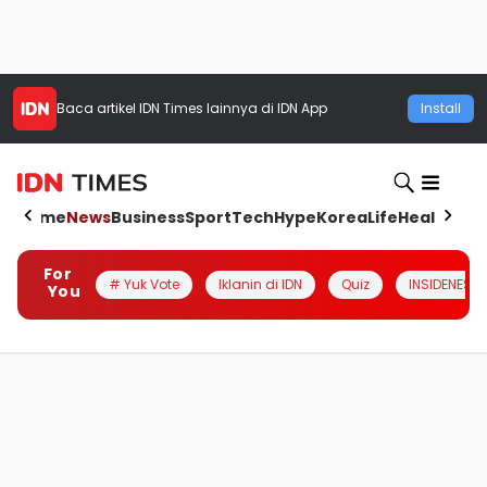
Baca artikel
IDN Times
lainnya di IDN App
Install
Home
News
Business
Sport
Tech
Hype
Korea
Life
Health
Aut
For
# Yuk Vote
Iklanin di IDN
Quiz
INSIDENESIA
You