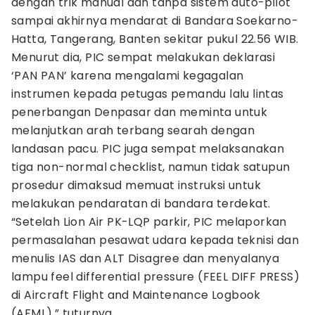
dengan trik manual dan tanpa sistem auto-pilot
sampai akhirnya mendarat di Bandara Soekarno-
Hatta, Tangerang, Banten sekitar pukul 22.56 WIB.
Menurut dia, PIC sempat melakukan deklarasi
‘PAN PAN’ karena mengalami kegagalan
instrumen kepada petugas pemandu lalu lintas
penerbangan Denpasar dan meminta untuk
melanjutkan arah terbang searah dengan
landasan pacu. PIC juga sempat melaksanakan
tiga non-normal checklist, namun tidak satupun
prosedur dimaksud memuat instruksi untuk
melakukan pendaratan di bandara terdekat.
“Setelah Lion Air PK-LQP parkir, PIC melaporkan
permasalahan pesawat udara kepada teknisi dan
menulis IAS dan ALT Disagree dan menyalanya
lampu feel differential pressure (FEEL DIFF PRESS)
di Aircraft Flight and Maintenance Logbook
(AFML),” tuturnya.