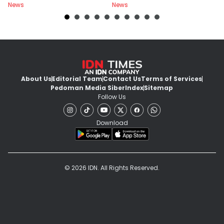
News
News
Ne
About Us
Editorial Team
Contact Us
Terms of Services
Pedoman Media Siber
Index
Sitemap
Follow Us
Download
© 2026 IDN. All Rights Reserved.