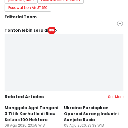
Pesawat Lion Air JT 610
Editorial Team
Editor
Tonton lebih seru di
Dwifantya Aquina
Editor
Dwi Agustiar
Related Articles
See More
Manggala Agni Tangani
Ukraina Persiapkan
P
3 Titik Karhutla di Riau
Operasi Serang Industri
A
Seluas 100 Hektare
Senjata Rusia
J
08 Agu 2026, 23:58 WIB
08 Agu 2026, 23:39 WIB
08