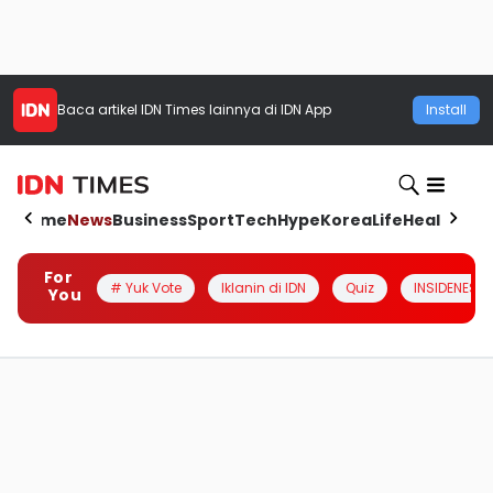
Baca artikel
IDN Times
lainnya di IDN App
Install
Home
News
Business
Sport
Tech
Hype
Korea
Life
Health
Aut
For
# Yuk Vote
Iklanin di IDN
Quiz
INSIDENESIA
You