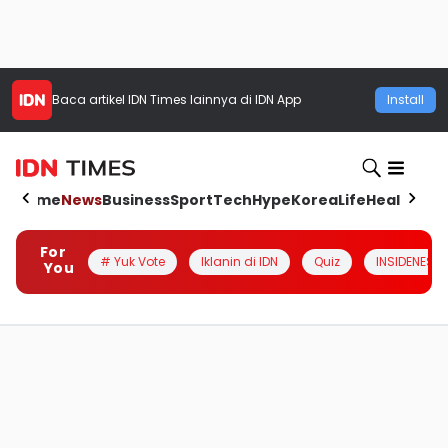
Baca artikel
IDN Times
lainnya di IDN App
Install
Home
News
Business
Sport
Tech
Hype
Korea
Life
Health
Aut
For
# Yuk Vote
Iklanin di IDN
Quiz
INSIDENESIA
You