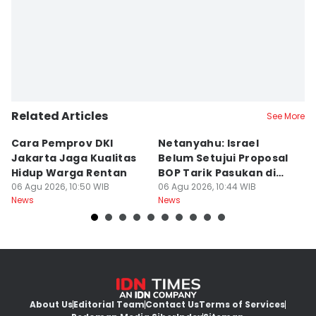
Related Articles
See More
Cara Pemprov DKI
Netanyahu: Israel
L
Jakarta Jaga Kualitas
Belum Setujui Proposal
R
Hidup Warga Rentan
BOP Tarik Pasukan di
P
06 Agu 2026, 10:50 WIB
Gaza
06 Agu 2026, 10:44 WIB
H
06
News
News
Ne
About Us
Editorial Team
Contact Us
Terms of Services