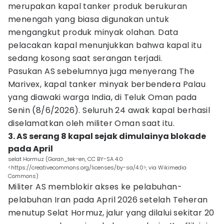
merupakan kapal tanker produk berukuran
menengah yang biasa digunakan untuk
mengangkut produk minyak olahan. Data
pelacakan kapal menunjukkan bahwa kapal itu
sedang kosong saat serangan terjadi.
Pasukan AS sebelumnya juga menyerang The
Marivex, kapal tanker minyak berbendera Palau
yang diawaki warga India, di Teluk Oman pada
Senin (8/6/2026). Seluruh 24 awak kapal berhasil
diselamatkan oleh militer Oman saat itu.
3. AS serang 8 kapal sejak dimulainya blokade
pada April
selat Hormuz (Goran_tek-en, CC BY-SA 4.0
<https://creativecommons.org/licenses/by-sa/4.0>, via Wikimedia
Commons)
Militer AS memblokir akses ke pelabuhan-
pelabuhan Iran pada April 2026 setelah Teheran
menutup Selat Hormuz, jalur yang dilalui sekitar 20