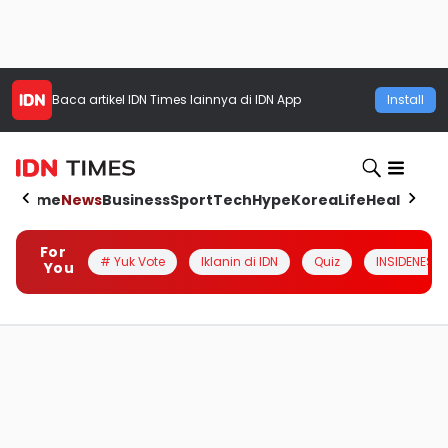
Baca artikel
IDN Times
lainnya di IDN App
Install
Home
News
Business
Sport
Tech
Hype
Korea
Life
Health
Aut
For
# Yuk Vote
Iklanin di IDN
Quiz
INSIDENESIA
You