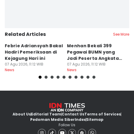
Related Articles
See More
Febrie Adriansyah Bakal
Menhan Bekali 399
D
Hadiri Pemeriksaan di
Pegawai BUMN yang
P
Kejagung Hari ini
Jadi Peserta Angkatan
M
07 Agu 2026, 11:12 WIB
Perdana URI
07 Agu 2026, 11:12 WIB
P
07
News
News
Ne
About Us
Editorial Team
Contact Us
Terms of Services
Pedoman Media Siber
Index
Sitemap
Follow Us