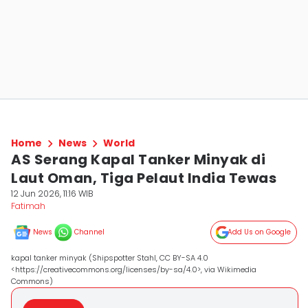
Home
News
World
AS Serang Kapal Tanker Minyak di
Laut Oman, Tiga Pelaut India Tewas
12 Jun 2026, 11:16 WIB
Fatimah
News
Channel
Add Us on Google
kapal tanker minyak (Shipspotter Stahl, CC BY-SA 4.0
<https://creativecommons.org/licenses/by-sa/4.0>, via Wikimedia
Commons)