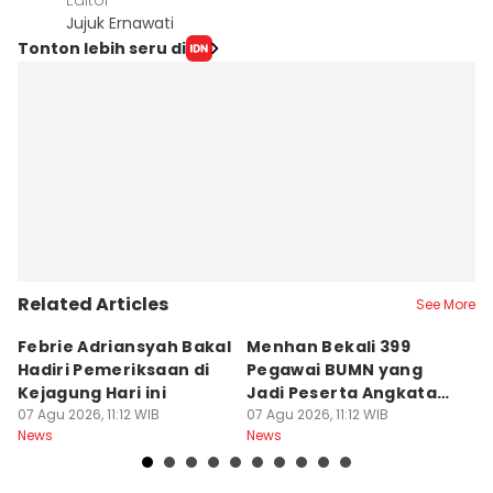
Editor
Jujuk Ernawati
Tonton lebih seru di
Related Articles
See More
Febrie Adriansyah Bakal
Menhan Bekali 399
D
Hadiri Pemeriksaan di
Pegawai BUMN yang
P
Kejagung Hari ini
Jadi Peserta Angkatan
M
07 Agu 2026, 11:12 WIB
Perdana URI
07 Agu 2026, 11:12 WIB
P
07
News
News
Ne