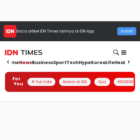
Baca artikel
IDN Times
lainnya di IDN App
Install
Home
News
Business
Sport
Tech
Hype
Korea
Life
Health
Aut
For
# Yuk Vote
Iklanin di IDN
Quiz
INSIDENESIA
You