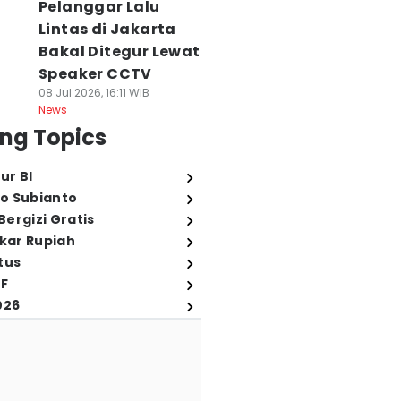
Pelanggar Lalu
Lintas di Jakarta
Bakal Ditegur Lewat
Speaker CCTV
08 Jul 2026, 16:11 WIB
News
ng Topics
ur BI
o Subianto
ergizi Gratis
ukar Rupiah
tus
FF
026