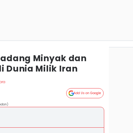
 Ladang Minyak dan
i Dunia Milik Iran
ara
Add Us on Google
andon)