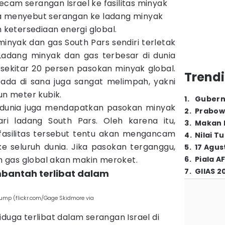
cam serangan Israel ke fasilitas minyak
ka menyebut serangan ke ladang minyak
ketersediaan energi global.
minyak dan gas South Pars sendiri terletak
. Ladang minyak dan gas terbesar di dunia
 sekitar 20 persen pasokan minyak global.
Trendi
da di sana juga sangat melimpah, yakni
iun meter kubik.
1
.
Gubern
 dunia juga mendapatkan pasokan minyak
2
.
Prabow
ri ladang South Pars. Oleh karena itu,
3
.
Makan B
fasilitas tersebut tentu akan mengancam
4
.
Nilai T
 seluruh dunia. Jika pasokan terganggu,
5
.
17 Agus
 gas global akan makin meroket.
6
.
Piala A
7
.
GIIAS 2
mbantah terlibat dalam
Trump (flickr.com/Gage Skidmore via
iduga terlibat dalam serangan Israel di