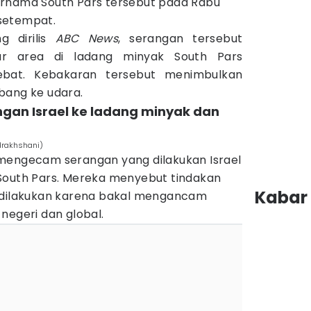
ernama South Pars tersebut pada Rabu
 setempat.
g dirilis
ABC News
, serangan tersebut
r area di ladang minyak South Pars
bat. Kebakaran tersebut menimbulkan
bang ke udara.
ngan Israel ke ladang minyak dan
drakhshani)
mengecam serangan yang dilakukan Israel
South Pars. Mereka menyebut tindakan
Kabar 
k dilakukan karena bakal mengancam
negeri dan global.