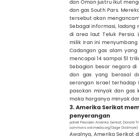
dan Oman justru ikut menge
dan gas South Pars. Mere
tersebut akan mengancam 
Sebagai informasi, ladang 
di area laut Teluk Persia
milik Iran ini menyumbang
Cadangan gas alam yang a
mencapai 14 sampai 51 tril
Sebagian besar negara di
dan gas yang berasal da
serangan Israel terhadap 
pasokan minyak dan gas ke
maka harganya minyak dan
3. Amerika Serikat me
penyerangan
potret Presiden Amerika Serikat, Donald 
commons.wikimedia.org/Gage Skidmore)
Awalnya, Amerika Serikat d