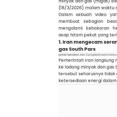
minyak dan gas (migas) b
(18/3/2026) malam waktu
Dalam sebuah video yan
membuat sebagian besa
mengalami kebakaran he
asap hitam pekat yang ter
1. Iran mengecam sera
gas South Pars
potret bendera Iran (unsplash.com/sina 
Pemerintah Iran langsung 
ke ladang minyak dan gas 
tersebut seharusnya tida
ketersediaan energi dalam 