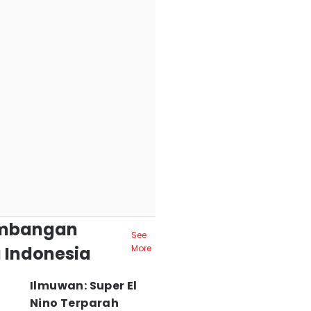
mbangan
See
 Indonesia
More
Ilmuwan: Super El
Nino Terparah