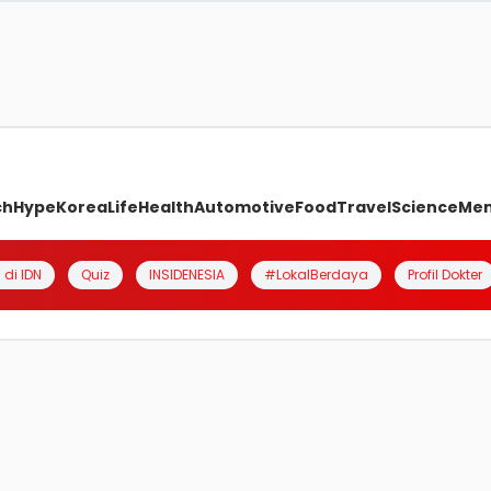
ch
Hype
Korea
Life
Health
Automotive
Food
Travel
Science
Me
 di IDN
Quiz
INSIDENESIA
#LokalBerdaya
Profil Dokter