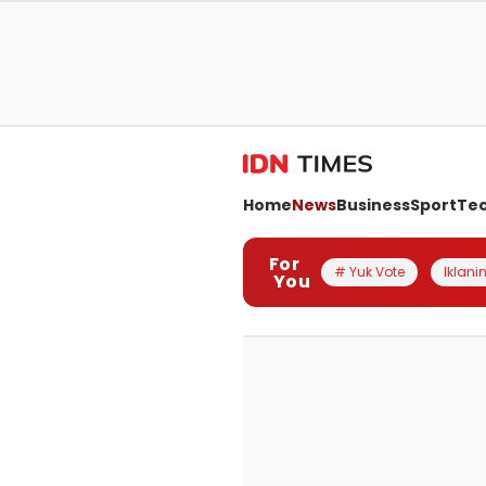
Home
News
Business
Sport
Te
For
# Yuk Vote
Iklanin
You