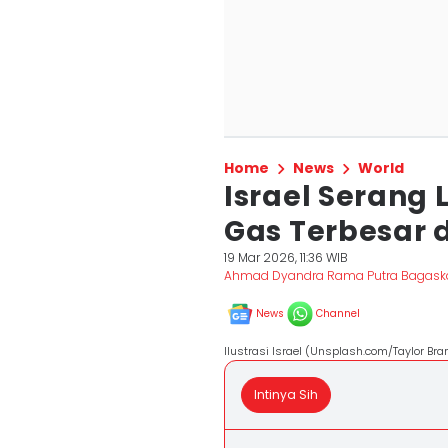
Home
News
World
Israel Serang
Gas Terbesar d
19 Mar 2026, 11:36 WIB
Ahmad Dyandra Rama Putra Bagask
News
Channel
Ilustrasi Israel (Unsplash.com/Taylor Br
Intinya Sih