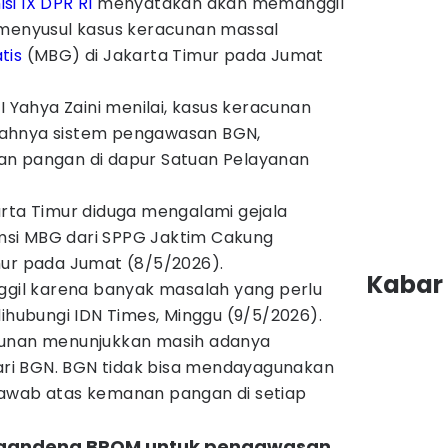
si IX DPR RI
menyatakan akan memanggil
enyusul kasus keracunan massal
tis
(MBG) di Jakarta Timur pada Jumat
I Yahya Zaini menilai, kasus keracunan
ahnya sistem pengawasan BGN,
an pangan di dapur Satuan Pelayanan
arta Timur diduga mengalami gejala
si MBG dari SPPG Jaktim Cakung
mur pada Jumat (8/5/2026).
Kabar 
nggil karena banyak masalah yang perlu
dihubungi IDN Times, Minggu (9/5/2026).
cunan menunjukkan masih adanya
i BGN. BGN tidak bisa mendayagunakan
jawab atas kemanan pangan di setiap
m gandeng BPOM untuk pengawasan