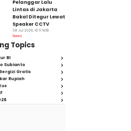
Pelanggar Lalu
Lintas di Jakarta
Bakal Ditegur Lewat
Speaker CCTV
08 Jul 2026, 16:11 WIB
News
ng Topics
ur BI
o Subianto
ergizi Gratis
ukar Rupiah
tus
FF
026