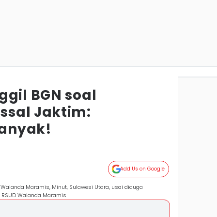
ggil BGN soal
sal Jaktim:
anyak!
Add Us on Google
 Walanda Maramis, Minut, Sulawesi Utara, usai diduga
k. RSUD Walanda Maramis