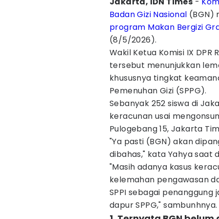
Jakarta, IDN Times
-
Komi
Badan Gizi Nasional
(BGN) m
program Makan Bergizi Gra
(8/5/2026).
Wakil Ketua Komisi IX DPR R
tersebut menunjukkan lem
khususnya tingkat keaman
Pemenuhan Gizi (SPPG).
Sebanyak 252 siswa di Jak
keracunan usai mengonsum
Pulogebang 15, Jakarta Ti
"Ya pasti (BGN) akan dipa
dibahas," kata Yahya saat 
"Masih adanya kasus kera
kelemahan pengawasan dar
SPPI sebagai penanggung 
dapur SPPG," sambunhnya.
1. Ternyata BGN belu