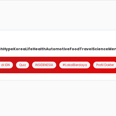
ch
Hype
Korea
Life
Health
Automotive
Food
Travel
Science
Me
 di IDN
Quiz
INSIDENESIA
#LokalBerdaya
Profil Dokter