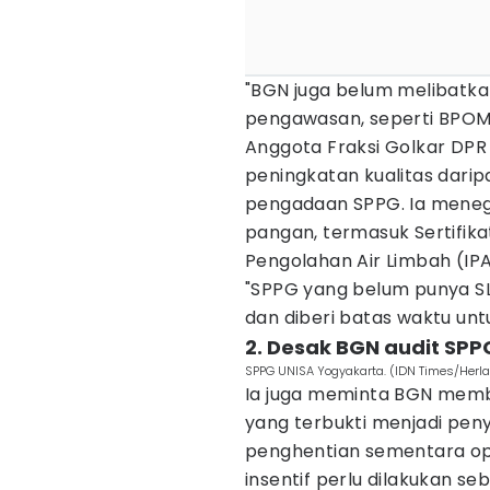
"BGN juga belum melibatk
pengawasan, seperti BPOM,
Anggota Fraksi Golkar DPR 
peningkatan kualitas dari
pengadaan SPPG. Ia meneg
pangan, termasuk Sertifikat
Pengolahan Air Limbah (IPA
"SPPG yang belum punya SL
dan diberi batas waktu un
2. Desak BGN audit SP
SPPG UNISA Yogyakarta. (IDN Times/Her
Ia juga meminta BGN memb
yang terbukti menjadi pen
penghentian sementara op
insentif perlu dilakukan s