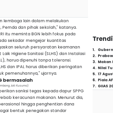
an lembaga lain dalam melakukan
 Pemda dan pihak sekolah," katanya.
RI itu meminta BGN lebih fokus pada
Trendi
pada sekadar mengejar kuantitas
askan seluruh persyaratan keamanan
1
.
Gubern
 Laik Higiene Sanitasi (SLHS) dan Instalasi
2
.
Prabow
L), harua dipenuhi tanpa toleransi.
3
.
Makan B
HS dan IPAL harus diberikan peringatan
4
.
Nilai T
tuk pemenuhannya," ujarnya.
5
.
17 Agus
PG bermasalah
6
.
Piala A
lambang Jati Kusumo)
7
.
GIIAS 2
erikan sanksi tegas kepada dapur SPPG
yebab keracunan makanan. Menurut dia,
erasional hingga penghentian dana
ebagai bentuk penegakan standar