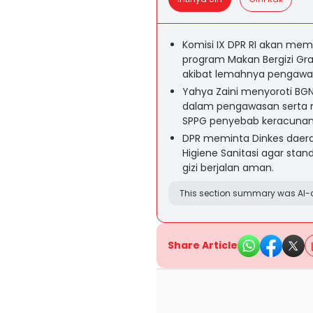
Komisi IX DPR RI akan mem
program Makan Bergizi Gra
akibat lemahnya pengaw
Yahya Zaini menyoroti BG
dalam pengawasan serta m
SPPG penyebab keracunan
DPR meminta Dinkes daerah
Higiene Sanitasi agar st
gizi berjalan aman.
This section summary was AI-a
Share Article