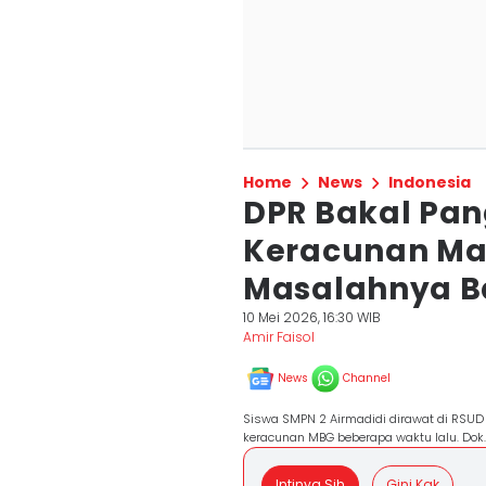
Home
News
Indonesia
DPR Bakal Pan
Keracunan Mas
Masalahnya B
10 Mei 2026, 16:30 WIB
Amir Faisol
News
Channel
Siswa SMPN 2 Airmadidi dirawat di RSUD
keracunan MBG beberapa waktu lalu. Do
Intinya Sih
Gini Kak