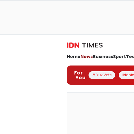
Home
News
Business
Sport
Te
For
# Yuk Vote
Iklanin
You