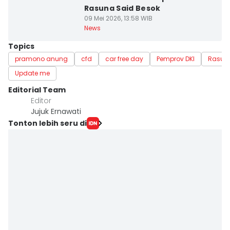
Rasuna Said Besok
09 Mei 2026, 13:58 WIB
News
Topics
pramono anung
cfd
car free day
Pemprov DKI
Rasun
Update me
Editorial Team
Editor
Jujuk Ernawati
Tonton lebih seru di