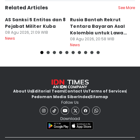
Related Articles
See More
AS Sanksi 5 Entitas dan 8
Rusia Bantah Rekrut
H
Pejabat Militer Kuba
Tentara Bayaran Asal
M
08 Agu 2026, 21:09 WIB
Kolombia untuk Lawan
08
News
Ne
Ukraina
08 Agu 2026, 20:58 WIB
News
About Us
Editorial Team
Contact Us
Terms of Services
Pedoman Media Siber
Index
Sitemap
Follow Us
Download