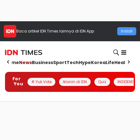
Baca artikel
IDN Times
lainnya di IDN App
Install
Home
News
Business
Sport
Tech
Hype
Korea
Life
Health
Aut
For
# Yuk Vote
Iklanin di IDN
Quiz
INSIDENESIA
You