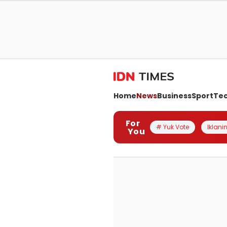
Home
News
Business
Sport
Te
For
# Yuk Vote
Iklanin
You