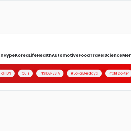
ch
Hype
Korea
Life
Health
Automotive
Food
Travel
Science
Me
 di IDN
Quiz
INSIDENESIA
#LokalBerdaya
Profil Dokter