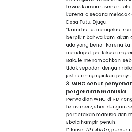
tewas karena diserang ole
karena ia sedang melacak o
Desa Tutu, Djugu.
“Kami harus mengeluarkan 
berpikir bahwa kami akan di
ada yang benar karena kami
mendapat perlakuan sepert
Bakule menambahkan, seba
tidak sepadan dengan risi
justru menginginkan penyak
3. WHO sebut penyebar
pergerakan manusia
Perwakilan WHO di RD Kong
terus menyebar dengan c
pergerakan manusia dan 
Ebola hampir penuh.
Dilansir
TRT Afrika
, pemeri