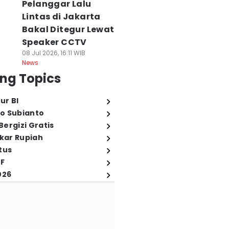
Pelanggar Lalu
Lintas di Jakarta
Bakal Ditegur Lewat
Speaker CCTV
08 Jul 2026, 16:11 WIB
News
ng Topics
ur BI
o Subianto
ergizi Gratis
ukar Rupiah
tus
FF
026