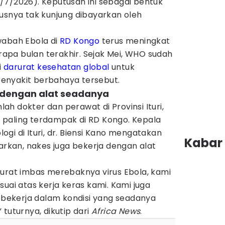
/7/2026). Keputusan ini sebagai bentuk
usnya tak kunjung dibayarkan oleh
wabah Ebola di
RD Kongo
terus meningkat
pa bulan terakhir. Sejak Mei, WHO sudah
i
darurat kesehatan global
untuk
enyakit berbahaya tersebut.
a dengan alat seadanya
mlah dokter dan perawat di Provinsi Ituri,
si paling terdampak di RD Kongo. Kepala
gi di Ituri, dr. Biensi Kano mengatakan
Kabar 
yarkan, nakes juga bekerja dengan alat
rurat imbas merebaknya virus Ebola, kami
suai atas kerja keras kami. Kami juga
n bekerja dalam kondisi yang seadanya
tuturnya, dikutip dari
Africa News
.