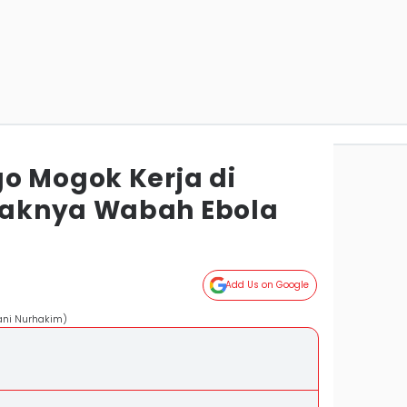
o Mogok Kerja di
aknya Wabah Ebola
Add Us on Google
ani Nurhakim)