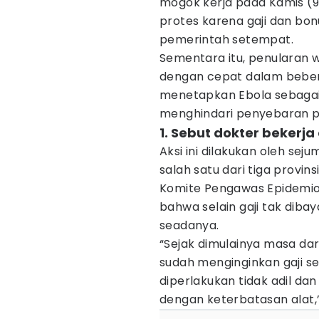
mogok kerja pada Kamis (9
protes karena gaji dan bon
pemerintah setempat.
Sementara itu, penularan 
dengan cepat dalam bebera
menetapkan Ebola sebaga
menghindari penyebaran p
1. Sebut dokter bekerj
Aksi ini dilakukan oleh seju
salah satu dari tiga provin
Komite Pengawas Epidemiolo
bahwa selain gaji tak diba
seadanya.
“Sejak dimulainya masa da
sudah menginginkan gaji se
diperlakukan tidak adil da
dengan keterbatasan alat,” 