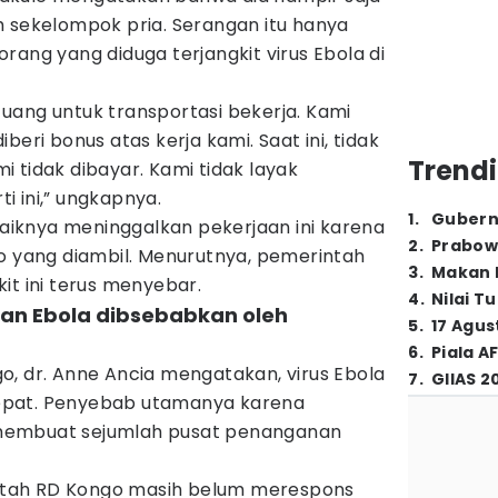
h sekelompok pria. Serangan itu hanya
rang yang diduga terjangkit virus Ebola di
uang untuk transportasi bekerja. Kami
beri bonus atas kerja kami. Saat ini, tidak
Trendi
 tidak dibayar. Kami tidak layak
i ini,” ungkapnya.
1
.
Gubern
iknya meninggalkan pekerjaan ini karena
2
.
Prabow
ko yang diambil. Menurutnya, pemerintah
3
.
Makan B
it ini terus menyebar.
4
.
Nilai T
an Ebola dibsebabkan oleh
5
.
17 Agus
6
.
Piala A
o, dr. Anne Ancia mengatakan, virus Ebola
7
.
GIIAS 2
epat. Penyebab utamanya karena
membuat sejumlah pusat penanganan
ntah RD Kongo masih belum merespons