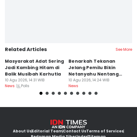
Related Articles
See More
Masyarakat Adat Sering
Benarkah Tekanan
W
Jadi Kambing Hitam di
Jelang Pemilu Bikin
J
Balik Musibah Karhutla
Netanyahu Nentang
M
10 Agu 2026, 14:31 WIB
Trump soal BOP?
10 Agu 2026, 14:24 WIB
10
Polls
News
News
Ne
About Us
Editorial Team
Contact Us
Terms of Services
Pedoman Media Siber
Index
Sitemap