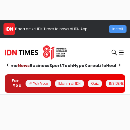
Baca artikel
IDN Times
lainnya di IDN App
Install
Home
News
Business
Sport
Tech
Hype
Korea
Life
Health
Aut
For
# Yuk Vote
Iklanin di IDN
Quiz
INSIDENESIA
You