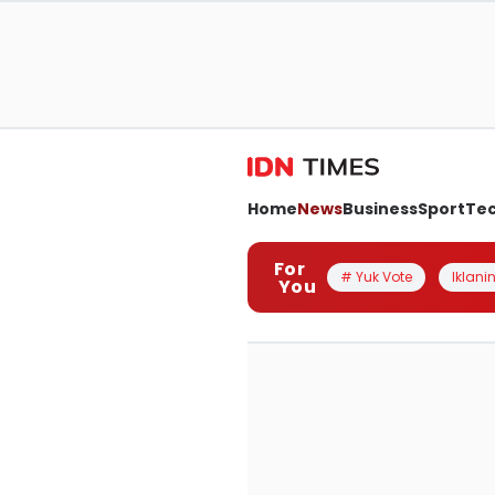
Home
News
Business
Sport
Te
For
# Yuk Vote
Iklanin
You