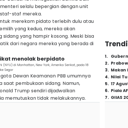
enteri selalu bepergian dengan unit
staf-staf mereka.
 untuk merekam pidato terlebih dulu atau
memilih yang kedua, mereka akan
g sidang yang hampir kosong. Meski bisa
Trendi
matik dari negara mereka yang berada di
1
.
Gubern
rikat menolak berpidato
2
.
Prabow
rk (NYU) di Manhattan, New York, Amerika Serikat, pada 18
3
.
Makan B
ke Segar
nggota Dewan Keamanan PBB umumnya
4
.
Nilai T
a saat pembukaan sidang. Namun,
5
.
17 Agus
onald Trump sendiri dijadwalkan
6
.
Piala A
7
.
GIIAS 2
, ia memutuskan tidak melakukannya.