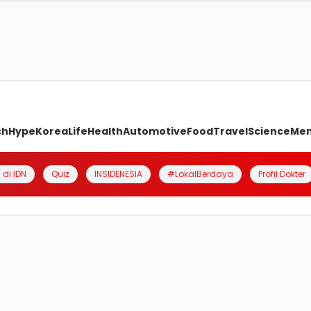
ch
Hype
Korea
Life
Health
Automotive
Food
Travel
Science
Me
 di IDN
Quiz
INSIDENESIA
#LokalBerdaya
Profil Dokter