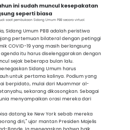
tahun ini sudah muncul kesepakatan
gsung seperti biasa
rsudi saat pembukaan Sidang Umum PBB secara virtual.
a, Sidang Umum PBB adalah peristiwa
ajang pertemuan bilateral dengan petinggi
mik COVID-19 yang masih berlangsung
agenda itu harus diselenggarakan dengan
cul sejak beberapa bulan lalu.
 menegaskan Sidang Umum harus
jauh untuk pertama kalinya. Podium yang
ai berpidato, mulai dari Muammar al-
etanyahu, sekarang dikosongkan. Sebagai
dunia menyampaikan orasi mereka dari
bisa datang ke New York sebab mereka
orang diri," ujar mantan Presiden Majelis
ad-Bande. Ia menegaskan bahwa baik