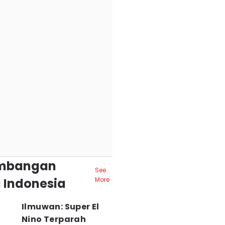
mbangan
See
 Indonesia
More
Ilmuwan: Super El
Nino Terparah