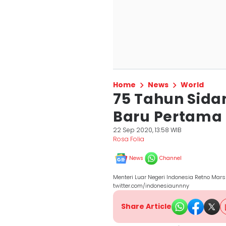
Home
News
World
75 Tahun Sida
Baru Pertama K
22 Sep 2020, 13:58 WIB
Rosa Folia
News
Channel
Menteri Luar Negeri Indonesia Retno Ma
twitter.com/indonesiaunnny
Share Article