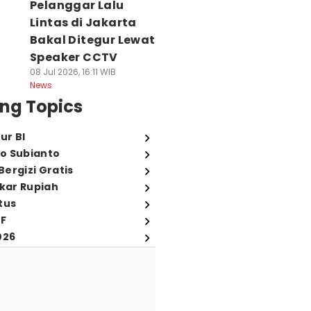
Pelanggar Lalu
Lintas di Jakarta
Bakal Ditegur Lewat
Speaker CCTV
08 Jul 2026, 16:11 WIB
News
ng Topics
ur BI
o Subianto
ergizi Gratis
ukar Rupiah
tus
FF
026