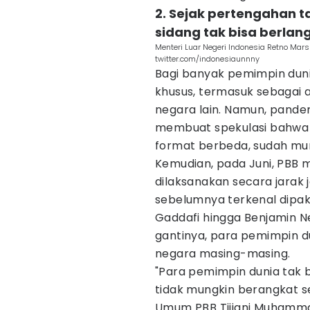
2. Sejak pertengahan 
sidang tak bisa berlan
Menteri Luar Negeri Indonesia Retno Ma
twitter.com/indonesiaunnny
Bagi banyak pemimpin duni
khusus, termasuk sebagai 
negara lain. Namun, pande
membuat spekulasi bahwa 
format berbeda, sudah mun
Kemudian, pada Juni, PBB
dilaksanakan secara jarak 
sebelumnya terkenal dipak
Gaddafi hingga Benjamin N
gantinya, para pemimpin 
negara masing-masing.
"Para pemimpin dunia tak 
tidak mungkin berangkat se
Umum PBB Tijjani Muhamm