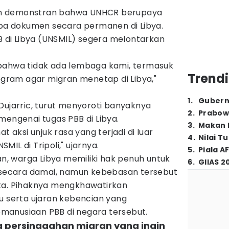
gaan demonstran bahwa UNHCR berupaya
a dokumen secara permanen di Libya.
BB di Libya (UNSMIL) segera melontarkan
bahwa tidak ada lembaga kami, termasuk
Trendi
ram agar migran menetap di Libya,"
1
.
Gubern
Dujarric, turut menyoroti banyaknya
2
.
Prabow
mengenai tugas PBB di Libya.
3
.
Makan B
t aksi unjuk rasa yang terjadi di luar
4
.
Nilai T
IL di Tripoli," ujarnya.
5
.
Piala A
, warga Libya memiliki hak penuh untuk
6
.
GIIAS 2
ecara damai, namun kebebasan tersebut
ta. Pihaknya mengkhawatirkan
u serta ujaran kebencian yang
manusiaan PBB di negara tersebut.
a persinggahan migran yang ingin