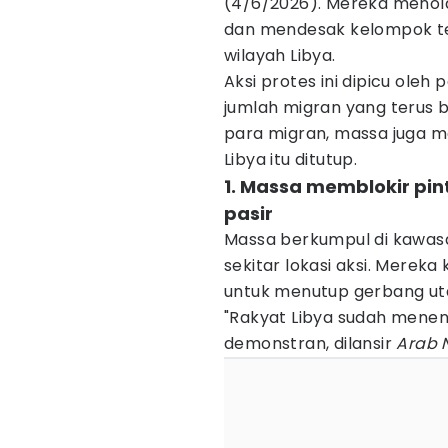
(4/6/2026). Mereka menol
dan mendesak kelompok te
wilayah Libya.
Aksi protes ini dipicu ole
jumlah migran yang terus 
para migran, massa juga m
Libya itu ditutup.
1. Massa memblokir pi
pasir
Massa berkumpul di kawasan
sekitar lokasi aksi. Merek
untuk menutup gerbang u
"Rakyat Libya sudah menen
demonstran, dilansir
Arab 