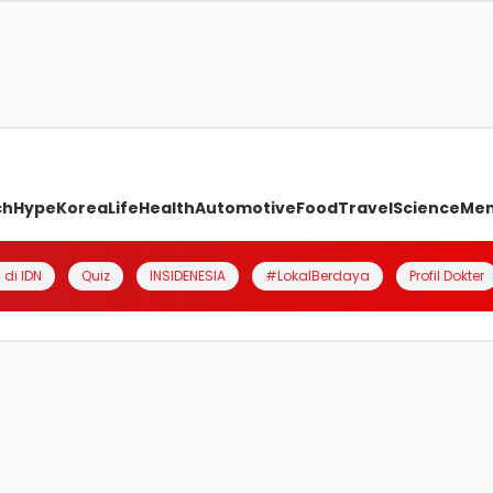
ch
Hype
Korea
Life
Health
Automotive
Food
Travel
Science
Me
 di IDN
Quiz
INSIDENESIA
#LokalBerdaya
Profil Dokter