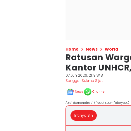
Home
News
World
Ratusan Warga
Kantor UNHCR,
07 Jun 2026, 21:19 WIB
Sanggar Sukma Sijati
News
Channel
Aksi demonstrasi (freepik.com/storyset)
Intinya Sih