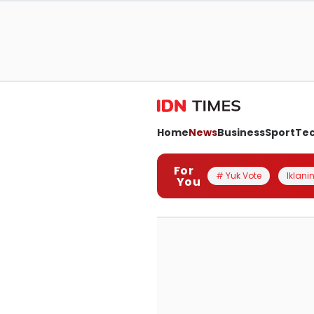
Home
News
Business
Sport
Te
For
# Yuk Vote
Iklanin
You