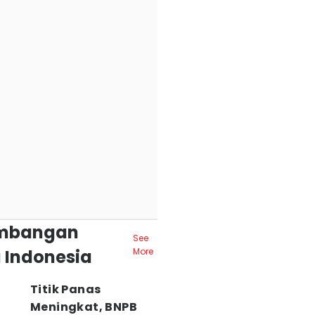
mbangan
See
 Indonesia
More
Titik Panas
Meningkat, BNPB