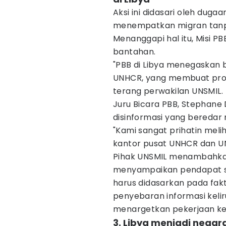
Aksi ini didasari oleh du
menempatkan migran tanp
Menanggapi hal itu, Misi P
bantahan.
"PBB di Libya menegaskan 
UNHCR, yang membuat prog
terang perwakilan UNSMIL.
Juru Bicara PBB, Stephane 
disinformasi yang beredar 
"Kami sangat prihatin meliha
kantor pusat UNHCR dan UNSM
Pihak UNSMIL menambahkan
menyampaikan pendapat s
harus didasarkan pada fak
penyebaran informasi kelir
menargetkan pekerjaan ke
3. Libya menjadi negar