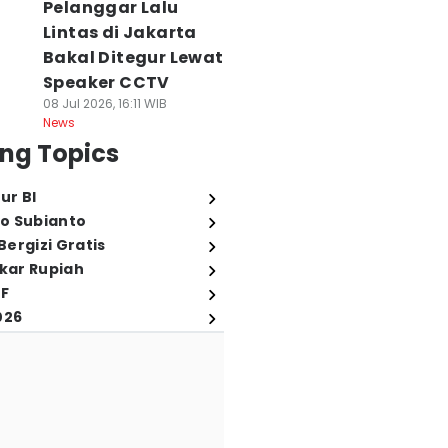
Pelanggar Lalu
Lintas di Jakarta
Bakal Ditegur Lewat
Speaker CCTV
08 Jul 2026, 16:11 WIB
News
ng Topics
ur BI
o Subianto
ergizi Gratis
ukar Rupiah
FF
026