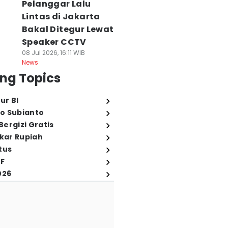
Pelanggar Lalu
Lintas di Jakarta
Bakal Ditegur Lewat
Speaker CCTV
08 Jul 2026, 16:11 WIB
News
ng Topics
ur BI
o Subianto
ergizi Gratis
ukar Rupiah
tus
FF
026