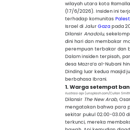
wilayah utara kota Ramalla
(17/6/2026). Insiden ini te
terhadap komunitas
Palest
Israel di Jalur
Gaza
pada 20
Dilansir
Anadolu
, sekelomp
dini hari dan membakar mas
perempuan terbakar dan b
Dalam insiden terpisah, p
desa Mazra’a al-Nubani h
Dinding luar kedua masjid 
berbahasa Ibrani.
1. Warga setempat ba
ilustrasi api (unsplash.com/Cullan Smit
Dilansir
The New Arab,
Osama
mengatakan bahwa para p
sekitar pukul 02.00-03.00 d
terkunci, mereka membakar
bawah. Api kemudian dipad