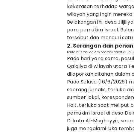
kekerasan terhadap warga 
wilayah yang ingin mereka 
Belakangan ini, desa Jiljil
para pemukim Israel. Bula
tersebut dan mencuri sat
2. Serangan dan penan
tentara Israel dalam operasi darat di Jal
Pada hari yang sama, pasu
Qalqilya di wilayah utara T
dilaporkan ditahan dalam o
Pada Selasa (16/6/2026) m
seorang jurnalis, terluka a
sumber lokal, koresponden
Hait, terluka saat meliput
pemukim Israel di desa Dei
Di kota Al-Mughayyir, seo
juga mengalami luka temba