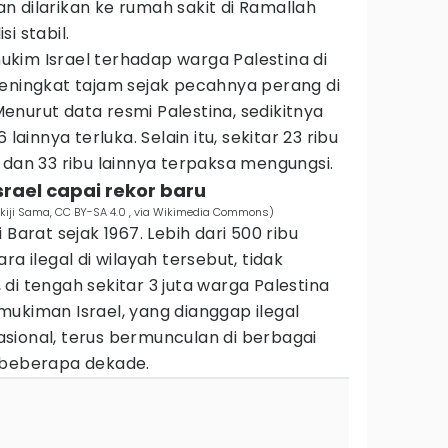
 dilarikan ke rumah sakit di Ramallah
i stabil.
kim Israel terhadap warga Palestina di
meningkat tajam sejak pecahnya perang di
nurut data resmi Palestina, sedikitnya
lainnya terluka. Selain itu, sekitar 23 ribu
 dan 33 ribu lainnya terpaksa mengungsi.
rael capai rekor baru
(Aokiji Sama, CC BY-SA 4.0 , via Wikimedia Commons)
 Barat sejak 1967. Lebih dari 500 ribu
ra ilegal di wilayah tersebut, tidak
di tengah sekitar 3 juta warga Palestina
ukiman Israel, yang dianggap ilegal
sional, terus bermunculan di berbagai
 beberapa dekade.