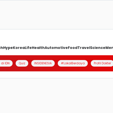
ch
Hype
Korea
Life
Health
Automotive
Food
Travel
Science
Me
 di IDN
Quiz
INSIDENESIA
#LokalBerdaya
Profil Dokter