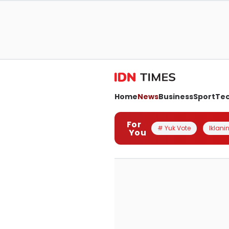
Home
News
Business
Sport
Te
For
# Yuk Vote
Iklanin
You