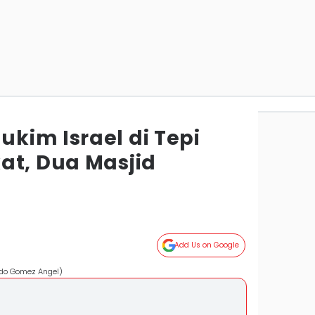
kim Israel di Tepi
at, Dua Masjid
Add Us on Google
rdo Gomez Angel)