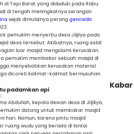
h di Tepi Barat yang diduduki pada Rabu
rjadi di tengah meningkatnya serangan
ina
sejak dimulainya perang
genosida
23.
ok pemukim menyerbu desa Jiljilya pada
jid desa tersebut. Akibatnya, ruang salat
agian luar masjid mengalami kerusakan.
ara pemukim membakar sebuah masjid di
ingga menyebabkan kerusakan material.
juga dicoreti kalimat-kalimat bermusuhan
Kabar 
ntu padamkan api
h)
 Abdullah, kepala dewan desa di Jiljiliya,
emukim datang untuk membakar masjid
ini hari. Namun, karena pintu masjid
 ruang wudu yang berada di lantai
amkan oleh petugas pertahanan sipil