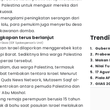
Palestina untuk mengusir mereka dari
kuasai.
iya mengalami peningkatan serangan dari
n lalu, para pemukim juga menyerbu desa
u kawanan domba.
Trendi
gkapan terus berlanjut
ur Gaza (IDF Spokesperson's Unit)
kan Israel dilaporkan menggerebek kota
1
.
Gubern
epi Barat. Sedikitnya lima warga Palestina
2
.
Prabow
3
.
Makan B
perasi tersebut.
4
.
Nilai T
alam, dua warga Palestina, termasuk
5
.
17 Agus
kibat tembakan tentara Israel. Menurut
6
.
Piala A
 Quds News Network, Mutasem Saqf al-
7
.
GIIAS 2
 bentrokan antara pemuda Palestina dan
r Abu Mashal.
rang remaja perempuan berusia 15 tahun
k di bahu saat pasukan Israel melakukan