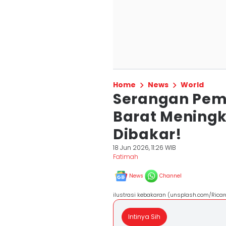
Home
News
World
Serangan Pemu
Barat Meningk
Dibakar!
18 Jun 2026, 11:26 WIB
Fatimah
News
Channel
ilustrasi kebakaran (unsplash.com/Rica
Intinya Sih