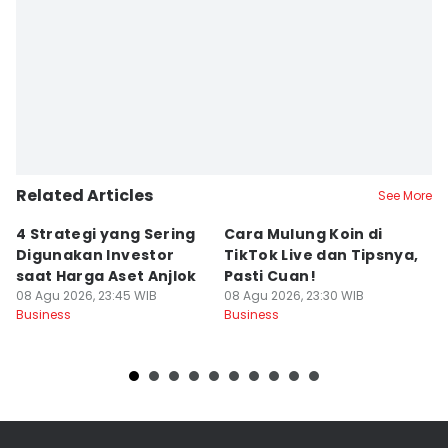
Related Articles
See More
4 Strategi yang Sering
Cara Mulung Koin di
A
Digunakan Investor
TikTok Live dan Tipsnya,
T
saat Harga Aset Anjlok
Pasti Cuan!
V
08 Agu 2026, 23:45 WIB
08 Agu 2026, 23:30 WIB
08
Business
Business
Bu