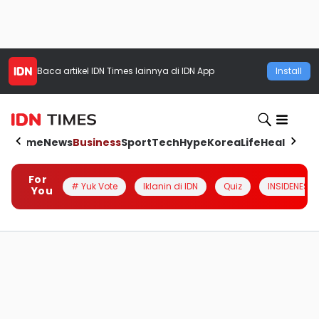
Baca artikel
IDN Times
lainnya di IDN App
Install
Home
News
Business
Sport
Tech
Hype
Korea
Life
Health
Aut
For
# Yuk Vote
Iklanin di IDN
Quiz
INSIDENESIA
You