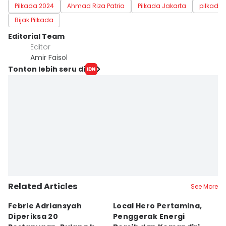
Pilkada 2024
Ahmad Riza Patria
Pilkada Jakarta
pilkada 
Bijak Pilkada
Editorial Team
Editor
Amir Faisol
Tonton lebih seru di
Related Articles
See More
Febrie Adriansyah
Local Hero Pertamina,
B
Diperiksa 20
Penggerak Energi
N