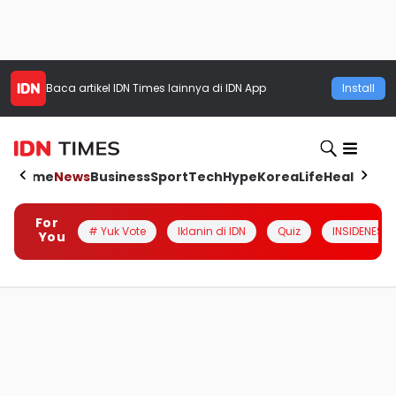
Baca artikel
IDN Times
lainnya di IDN App
Install
Home
News
Business
Sport
Tech
Hype
Korea
Life
Health
Aut
For
# Yuk Vote
Iklanin di IDN
Quiz
INSIDENESIA
You