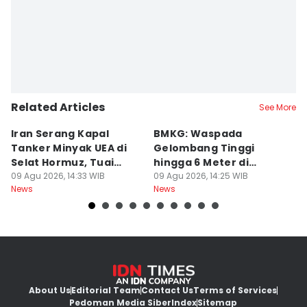
Related Articles
See More
Iran Serang Kapal
BMKG: Waspada
K
Tanker Minyak UEA di
Gelombang Tinggi
P
Selat Hormuz, Tuai
hingga 6 Meter di
M
Kecaman
09 Agu 2026, 14:33 WIB
Beberapa Perairan RI
09 Agu 2026, 14:25 WIB
T
09
News
News
Ne
About Us
Editorial Team
Contact Us
Terms of Services
Pedoman Media Siber
Index
Sitemap