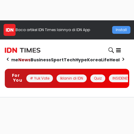
Baca artikel
IDN Times
lainnya di IDN App
Install
Home
News
Business
Sport
Tech
Hype
Korea
Life
Health
Aut
For
# Yuk Vote
Iklanin di IDN
Quiz
INSIDENESIA
You