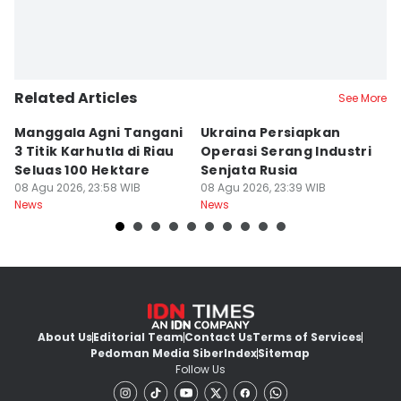
Related Articles
See More
Manggala Agni Tangani
Ukraina Persiapkan
P
3 Titik Karhutla di Riau
Operasi Serang Industri
A
Seluas 100 Hektare
Senjata Rusia
J
08 Agu 2026, 23:58 WIB
08 Agu 2026, 23:39 WIB
08
News
News
Ne
About Us
Editorial Team
Contact Us
Terms of Services
Pedoman Media Siber
Index
Sitemap
Follow Us