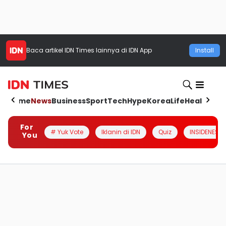
Baca artikel
IDN Times
lainnya di IDN App
Install
Home
News
Business
Sport
Tech
Hype
Korea
Life
Health
Aut
For
# Yuk Vote
Iklanin di IDN
Quiz
INSIDENESIA
You