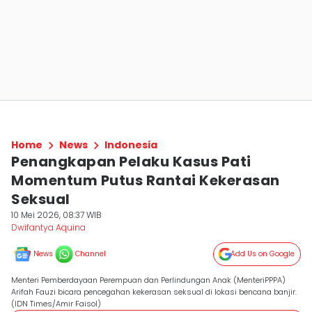
Home
News
Indonesia
Penangkapan Pelaku Kasus Pati
Momentum Putus Rantai Kekerasan
Seksual
10 Mei 2026, 08:37 WIB
Dwifantya Aquina
News
Channel
Add Us on Google
Menteri Pemberdayaan Perempuan dan Perlindungan Anak (MenteriPPPA)
Arifah Fauzi bicara pencegahan kekerasan seksual di lokasi bencana banjir.
(IDN Times/Amir Faisol)