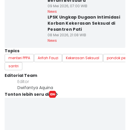
Berani Bersuara
09 Mei 2026, 07:00 WIB
News
LPSK Ungkap Dugaan Intimidasi
Korban Kekerasan Seksual di
Pesantren Pati
08 Mei 2026, 21:08 WIB
News
Topics
menteri PPPA
Arifah Fauzi
Kekerasan Seksual
pondok pesa
santri
Editorial Team
Editor
Dwifantya Aquina
Tonton lebih seru di