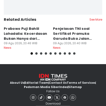
Related Articles
See More
Prabowo Puji Bahlil
Penjelasan TNI soal
5
Lahadalia: Kecerdasan
Sertifikat Pramuka
Ma
Bukan Hanya dari
Garuda Buka Jalan
T
Sekolah
09 Agu 2026, 20:46 WIB
Masuk Militer
09 Agu 2026, 20:40 WIB
B
09
News
News
Ne
About Us
Editorial Team
Contact Us
Terms of Services
Pedoman Media Siber
Index
Sitemap
Follow Us
Download