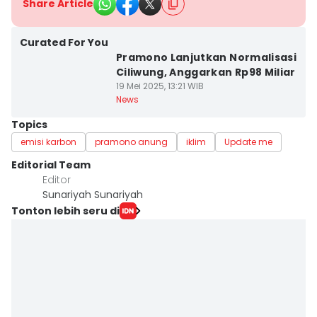
Share Article
Curated For You
Pramono Lanjutkan Normalisasi
Ciliwung, Anggarkan Rp98 Miliar
19 Mei 2025, 13:21 WIB
News
Topics
emisi karbon
pramono anung
iklim
Update me
Editorial Team
Editor
Sunariyah Sunariyah
Tonton lebih seru di