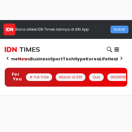
Baca artikel
IDN Times
lainnya di IDN App
Install
Home
News
Business
Sport
Tech
Hype
Korea
Life
Health
Aut
For
# Yuk Vote
Iklanin di IDN
Quiz
INSIDENESIA
You