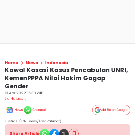
Home
News
Indonesia
Kawal Kasasi Kasus Pencabulan UNRI,
KemenPPPA Nilai Hakim Gagap
Gender
18 Apr 2022, 15:38 WIB
Lia Hutasoit
News
Channel
Add Us on Google
ilustrasi (IDN Times/Arief Rahmat)
Share Article