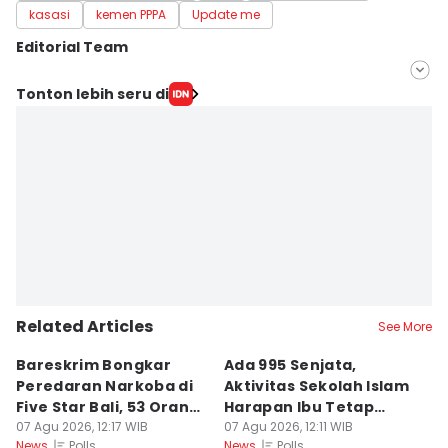
kasasi
kemen PPPA
Update me
Editorial Team
Editor
Tonton lebih seru di
Ilyas Listianto Mujib
Editor
Lia Hutasoit
Related Articles
See More
Bareskrim Bongkar
Ada 995 Senjata,
Y
Peredaran Narkoba di
Aktivitas Sekolah Islam
H
Five Star Bali, 53 Orang
Harapan Ibu Tetap
P
Ditangkap
07 Agu 2026, 12:17 WIB
Berjalan
07 Agu 2026, 12:11 WIB
M
07
Polls
Polls
News
News
Ne