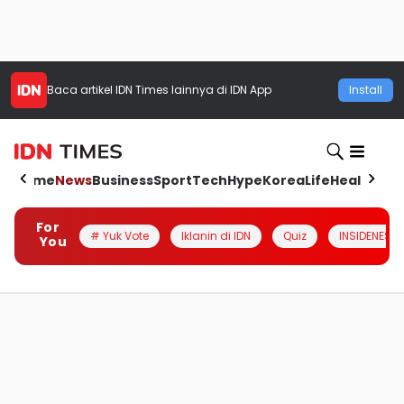
Baca artikel
IDN Times
lainnya di IDN App
Install
Home
News
Business
Sport
Tech
Hype
Korea
Life
Health
Aut
For
# Yuk Vote
Iklanin di IDN
Quiz
INSIDENESIA
You