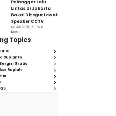
Pelanggar Lalu
Lintas di Jakarta
Bakal Ditegur Lewat
Speaker CCTV
08 Jul 2026, 16:11 WIB
News
ng Topics
ur BI
o Subianto
ergizi Gratis
ukar Rupiah
tus
FF
026