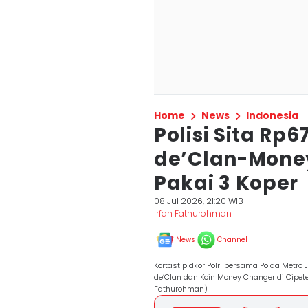
Home
News
Indonesia
Polisi Sita Rp6
de’Clan-Mone
Pakai 3 Koper
08 Jul 2026, 21:20 WIB
Irfan Fathurohman
News
Channel
Kortastipidkor Polri bersama Polda Metro 
de’Clan dan Koin Money Changer di Cipete
Fathurohman)