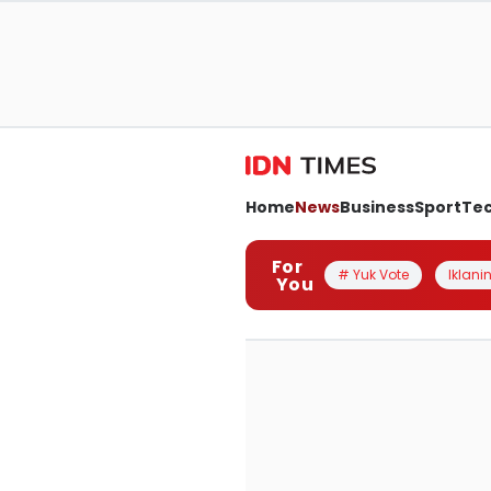
Home
News
Business
Sport
Te
For
# Yuk Vote
Iklanin
You