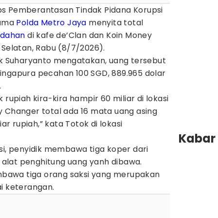
ps Pemberantasan Tindak Pidana Korupsi
sama
Polda Metro Jaya
menyita total
edahan
di kafe de’Clan dan Koin Money
 Selatan, Rabu (8/7/2026).
tok Suharyanto mengatakan, uang tersebut
r Singapura pecahan 100 SGD, 889.965 dolar
.
 rupiah kira-kira hampir 60 miliar di lokasi
y Changer total ada 16 mata uang asing
iar rupiah,” kata Totok di lokasi
Kabar 
si, penyidik membawa tiga koper dari
at alat penghitung uang yanh dibawa.
membawa tiga orang saksi yang merupakan
i keterangan.