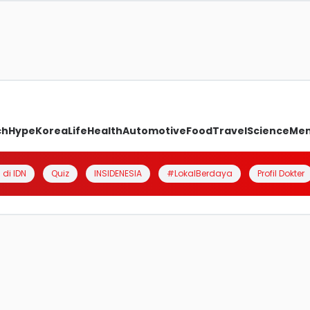
ch
Hype
Korea
Life
Health
Automotive
Food
Travel
Science
Me
 di IDN
Quiz
INSIDENESIA
#LokalBerdaya
Profil Dokter