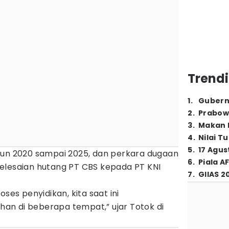
Trendi
1
.
Gubern
2
.
Prabow
3
.
Makan B
4
.
Nilai T
5
.
17 Agus
hun 2020 sampai 2025, dan perkara dugaan
6
.
Piala A
elesaian hutang PT CBS kepada PT KNI
7
.
GIIAS 2
oses penyidikan, kita saat ini
n di beberapa tempat,” ujar Totok di