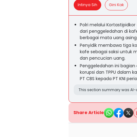
Intinya Sih
Gini Kak
Polri melalui Kortastipidk
dari penggeledahan di ka
berbagai mata uang asing
Penyidik membawa tiga kop
kafe sebagai saksi untuk 
dan pencucian uang.
Penggeledahan ini bagian 
korupsi dan TPPU dalam kas
PT CBS kepada PT KNI peri
This section summary was AI-a
Share Article