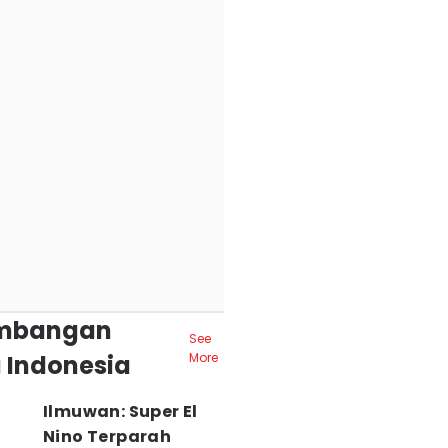
mbangan
See
 Indonesia
More
Ilmuwan: Super El
Nino Terparah