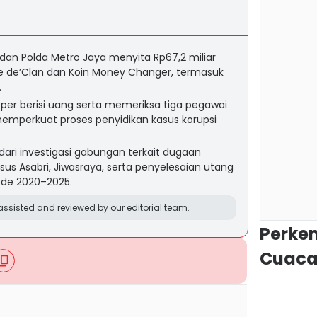
or dan Polda Metro Jaya menyita Rp67,2 miliar
fe de’Clan dan Koin Money Changer, termasuk
.
er berisi uang serta memeriksa tiga pegawai
memperkuat proses penyidikan kasus korupsi
dari investigasi gabungan terkait dugaan
us Asabri, Jiwasraya, serta penyelesaian utang
ode 2020–2025.
ssisted and reviewed by our editorial team.
Perke
Cuaca