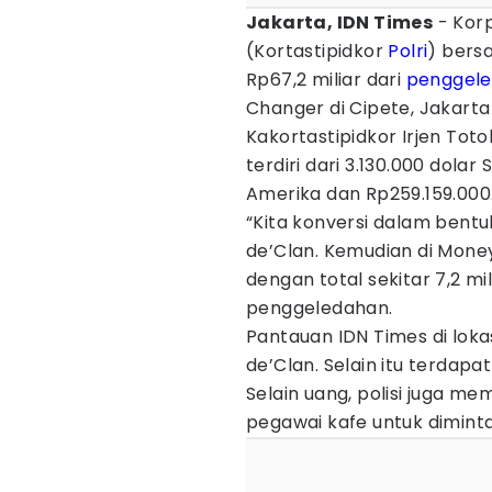
Jakarta, IDN Times
- Kor
(Kortastipidkor
Polri
) ber
Rp67,2 miliar dari
penggel
Changer di Cipete, Jakarta
Kakortastipidkor Irjen To
terdiri dari 3.130.000 dola
Amerika dan Rp259.159.000
“Kita konversi dalam bentuk
de’Clan. Kemudian di Mone
dengan total sekitar 7,2 mil
penggeledahan.
Pantauan IDN Times di loka
de’Clan. Selain itu terdap
Selain uang, polisi juga 
pegawai kafe untuk diminta