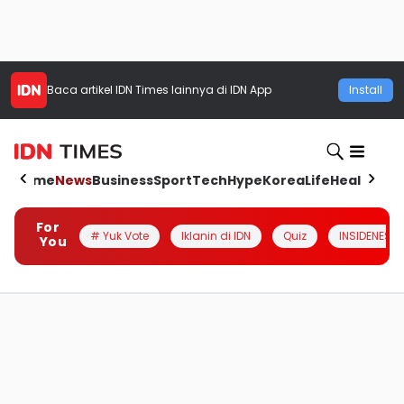
Baca artikel
IDN Times
lainnya di IDN App
Install
Home
News
Business
Sport
Tech
Hype
Korea
Life
Health
Aut
For
# Yuk Vote
Iklanin di IDN
Quiz
INSIDENESIA
You