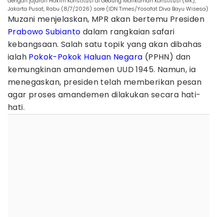
dengan jajaran Hakim Konstitusi di Gedung Mahkamah Konstitusi (MK),
Jakarta Pusat, Rabu (8/7/2026) sore (IDN Times/Yosafat Diva Bayu Wisesa)
Muzani menjelaskan, MPR akan bertemu Presiden
Prabowo Subianto
dalam rangkaian safari
kebangsaan. Salah satu topik yang akan dibahas
ialah
Pokok-Pokok Haluan Negara
(PPHN) dan
kemungkinan amandemen UUD 1945. Namun, ia
menegaskan, presiden telah memberikan pesan
agar proses amandemen dilakukan secara hati-
hati.