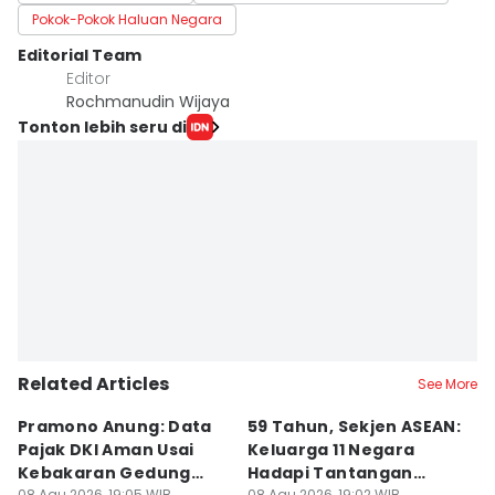
Pokok-Pokok Haluan Negara
Editorial Team
Editor
Rochmanudin Wijaya
Tonton lebih seru di
Related Articles
See More
Pramono Anung: Data
59 Tahun, Sekjen ASEAN:
G
Pajak DKI Aman Usai
Keluarga 11 Negara
La
Kebakaran Gedung
Hadapi Tantangan
C
08 Agu 2026, 19:05 WIB
08 Agu 2026, 19:02 WIB
08