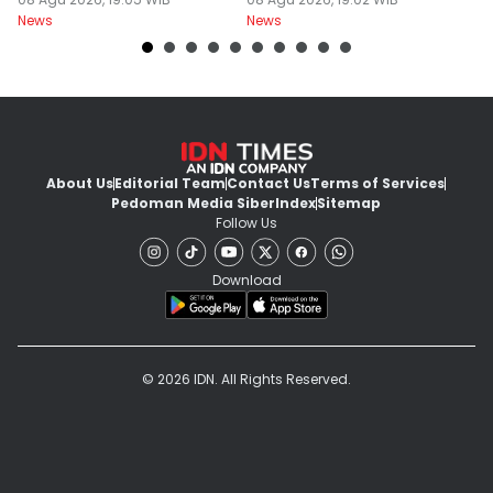
Bapenda
Bersama
News
News
Ne
About Us
Editorial Team
Contact Us
Terms of Services
Pedoman Media Siber
Index
Sitemap
Follow Us
Download
© 2026 IDN. All Rights Reserved.