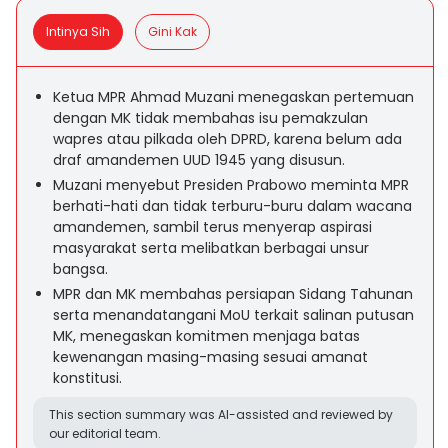
Intinya Sih
Gini Kak
Ketua MPR Ahmad Muzani menegaskan pertemuan
dengan MK tidak membahas isu pemakzulan
wapres atau pilkada oleh DPRD, karena belum ada
draf amandemen UUD 1945 yang disusun.
Muzani menyebut Presiden Prabowo meminta MPR
berhati-hati dan tidak terburu-buru dalam wacana
amandemen, sambil terus menyerap aspirasi
masyarakat serta melibatkan berbagai unsur
bangsa.
MPR dan MK membahas persiapan Sidang Tahunan
serta menandatangani MoU terkait salinan putusan
MK, menegaskan komitmen menjaga batas
kewenangan masing-masing sesuai amanat
konstitusi.
This section summary was AI-assisted and reviewed by
our editorial team.