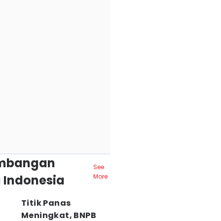
mbangan
See
 Indonesia
More
Titik Panas
Meningkat, BNPB