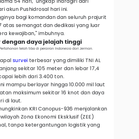
lama 54 hari," ungkap Indragiri dari
ri akun Pushidrosal hari ini.
ginya bagi komandan dan seluruh prajurit
7 atas semangat dan dedikasi yang luar
era kewajiban," imbuhnya.
r dengan daya jelajah tinggi
tahanan telah tiba di perairan Indonesia dari Jerman.
kapal
survei
terbesar yang dimiliki TNI AL
 panjang sekitar 105 meter dan lebar 17,4
pai lebih dari 3.400 ton.
l ini mampu berlayar hingga 10.000 mil laut
atan maksimum sekitar 16 knot dan daya
 di laut.
ngkinkan KRI Canopus-936 menjalankan
i wilayah Zona Ekonomi Eksklusif (ZEE)
nal, tanpa ketergantungan logistik yang