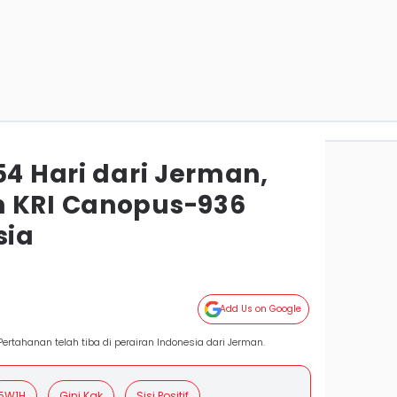
54 Hari dari Jerman,
h KRI Canopus-936
sia
Add Us on Google
tahanan telah tiba di perairan Indonesia dari Jerman.
5W1H
Gini Kak
Sisi Positif