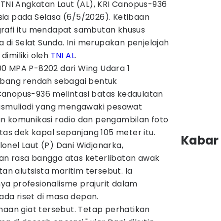
 TNI Angkatan Laut (AL), KRI Canopus-936
ia pada Selasa (6/5/2026). Ketibaan
rafi itu mendapat sambutan khusus
a di Selat Sunda. Ini merupakan penjelajah
imiliki oleh
TNI AL
.
0 MPA P-8202 dari Wing Udara 1
rbang rendah sebagai bentuk
anopus-936 melintasi batas kedaulatan
Musmuliadi yang mengawaki pesawat
n komunikasi radio dan pengambilan foto
atas dek kapal sepanjang 105 meter itu.
Kabar 
onel Laut (P) Dani Widjanarka,
an rasa bangga atas keterlibatan awak
 alutsista maritim tersebut. Ia
a profesionalisme prajurit dalam
da riset di masa depan.
naan giat tersebut. Tetap perhatikan