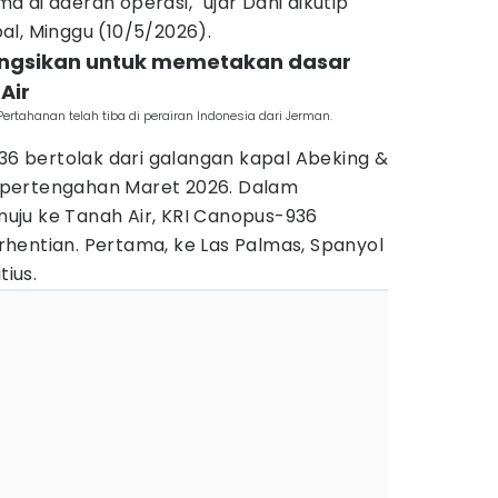
 di daerah operasi," ujar Dani dikutip
al, Minggu (10/5/2026).
fungsikan untuk memetakan dasar
Air
tahanan telah tiba di perairan Indonesia dari Jerman.
936 bertolak dari galangan kapal Abeking &
pertengahan Maret 2026. Dalam
ju ke Tanah Air, KRI Canopus-936
hentian. Pertama, ke Las Palmas, Spanyol
tius.