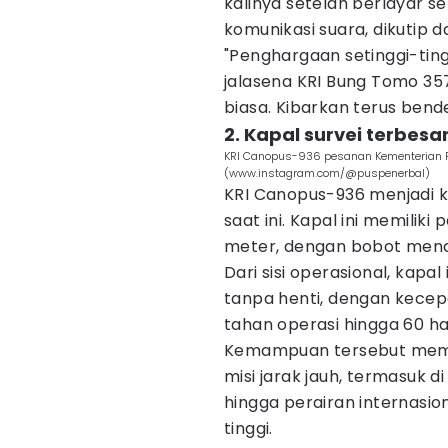
kalinya setelah berlayar se
komunikasi suara, dikutip da
"Penghargaan setinggi-ting
jalasena KRI Bung Tomo 35
biasa. Kibarkan terus bend
2. Kapal survei terbesa
KRI Canopus-936 pesanan Kementerian Per
(www.instagram.com/@puspenerbal)
KRI Canopus-936 menjadi 
saat ini. Kapal ini memiliki
meter, dengan bobot menca
Dari sisi operasional, kapa
tanpa henti, dengan kecep
tahan operasi hingga 60 hari
Kemampuan tersebut memu
misi jarak jauh, termasuk d
hingga perairan internasio
tinggi.