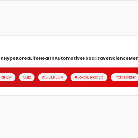
ch
Hype
Korea
Life
Health
Automotive
Food
Travel
Science
Me
 di IDN
Quiz
INSIDENESIA
#LokalBerdaya
Profil Dokter