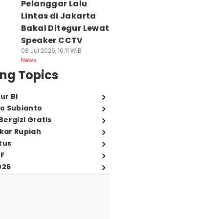
Pelanggar Lalu
Lintas di Jakarta
Bakal Ditegur Lewat
Speaker CCTV
08 Jul 2026, 16:11 WIB
News
ng Topics
ur BI
o Subianto
ergizi Gratis
ukar Rupiah
tus
FF
026