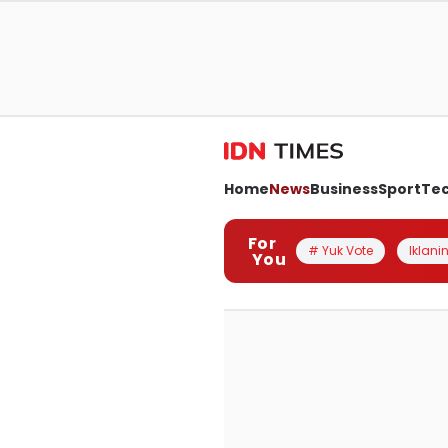
Home
News
Business
Sport
Te
For
# Yuk Vote
Iklanin
You