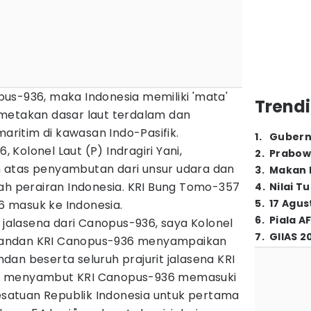
us-936, maka Indonesia memiliki 'mata'
Trendi
metakan dasar laut terdalam dan
itim di kawasan Indo-Pasifik.
1
.
Gubern
Kolonel Laut (P) Indragiri Yani,
2
.
Prabow
 atas penyambutan dari unsur udara dan
3
.
Makan B
yah perairan Indonesia. KRI Bung Tomo-357
4
.
Nilai T
5
.
17 Agus
 masuk ke Indonesia.
6
.
Piala A
t jalasena dari Canopus-936, saya Kolonel
7
.
GIIAS 2
Komandan KRI Canopus-936 menyampaikan
an beserta seluruh prajurit jalasena KRI
h menyambut KRI Canopus-936 memasuki
kesatuan Republik Indonesia untuk pertama