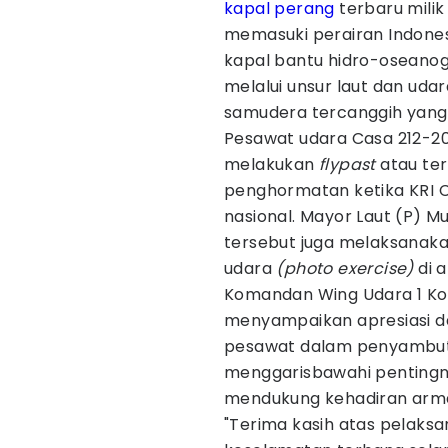
kapal perang
terbaru milik
memasuki perairan Indones
kapal bantu hidro-oseanog
melalui unsur laut dan udar
samudera tercanggih yang d
Pesawat udara Casa 212-20
melakukan
flypast
atau te
penghormatan ketika KRI C
nasional. Mayor Laut (P) 
tersebut juga melaksanaka
udara
(photo exercise)
di 
Komandan Wing Udara 1 Kol
menyampaikan apresiasi d
pesawat dalam penyambutan
menggarisbawahi pentingny
mendukung kehadiran arma
"Terima kasih atas pelaksa