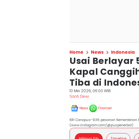
Home
News
Indonesia
Usai Berlayar 
Kapal Canggi
Tiba di Indone
10 Mei 2026, 06:00 WIB
Santi Dewi
News
Channel
KRI Canopus-936 pesanan Kementerian Per
(www.instagram.com/@puspenerbal)
Intinya Sih
Timeline