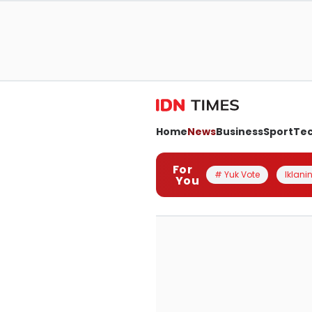
Home
News
Business
Sport
Te
For
# Yuk Vote
Iklanin
You