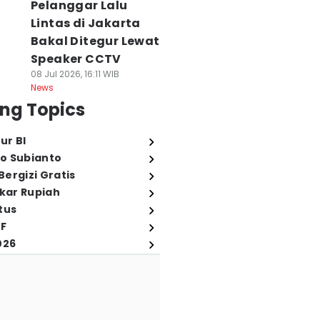
Pelanggar Lalu
Lintas di Jakarta
Bakal Ditegur Lewat
Speaker CCTV
08 Jul 2026, 16:11 WIB
News
ng Topics
ur BI
o Subianto
ergizi Gratis
ukar Rupiah
tus
FF
026