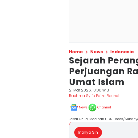
Home
News
Indonesia
Sejarah Peran
Perjuangan Ra
Umat Islam
21 Mar 2026, 10:00 WIB
Rachma Syifa Faiza Rachel
News
Channel
Jabal Uhud, Madinah (IDN Times/Sunariy
Intinya Sih