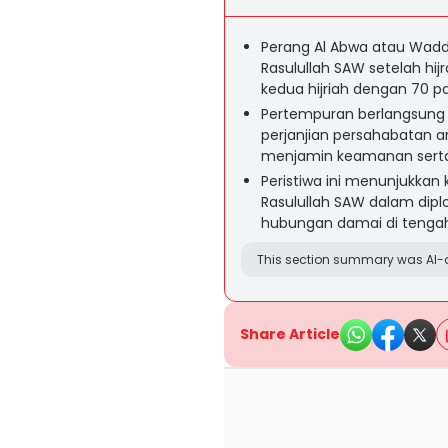
Perang Al Abwa atau Wad
Rasulullah SAW setelah hij
kedua hijriah dengan 70 p
Pertempuran berlangsung 
perjanjian persahabatan 
menjamin keamanan serta 
Peristiwa ini menunjukkan
Rasulullah SAW dalam dip
hubungan damai di tenga
This section summary was AI-a
Share Article