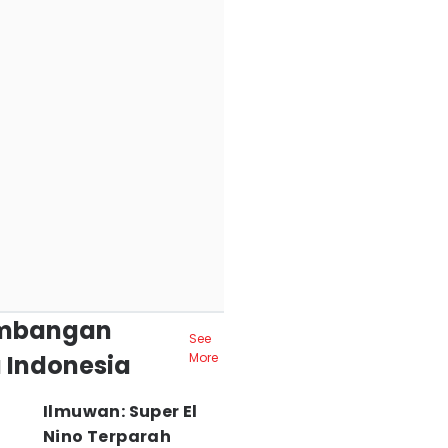
mbangan
See
 Indonesia
More
Ilmuwan: Super El
Nino Terparah