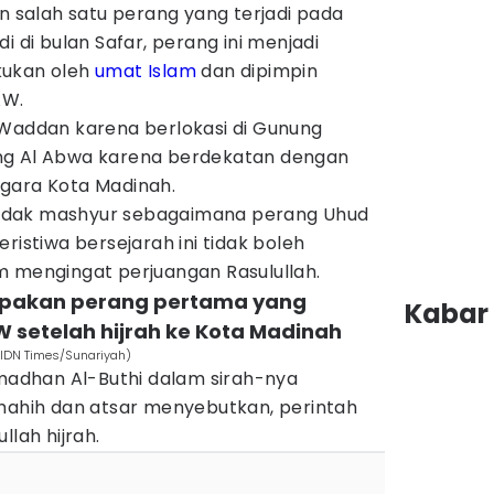
salah satu perang yang terjadi pada
adi di bulan Safar, perang ini menjadi
kukan oleh
umat Islam
dan dipimpin
AW.
 Waddan karena berlokasi di Gunung
ng Al Abwa karena berdekatan dengan
gara Kota Madinah.
idak mashyur sebagaimana perang Uhud
ristiwa bersejarah ini tidak boleh
m mengingat perjuangan Rasulullah.
rupakan perang pertama yang
Kabar 
W setelah hijrah ke Kota Madinah
IDN Times/Sunariyah)
dhan Al-Buthi dalam sirah-nya
shahih dan atsar menyebutkan, perintah
llah hijrah.