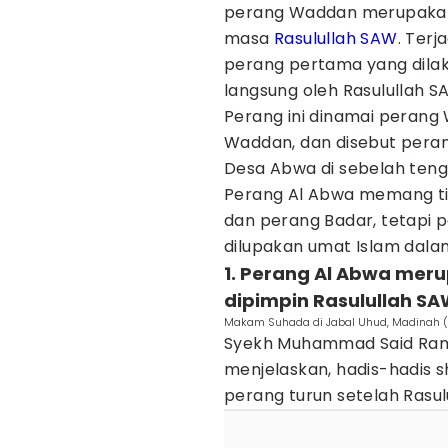
perang Waddan merupakan 
masa
Rasulullah SAW
. Terj
perang pertama yang dila
langsung oleh Rasulullah S
Perang ini dinamai perang
Waddan, dan disebut pera
Desa Abwa di sebelah teng
Perang Al Abwa memang t
dan perang Badar, tetapi pe
dilupakan umat Islam dala
1. Perang Al Abwa me
dipimpin Rasulullah SA
Makam Suhada di Jabal Uhud, Madinah (
Syekh Muhammad Said Rama
menjelaskan, hadis-hadis 
perang turun setelah Rasulu