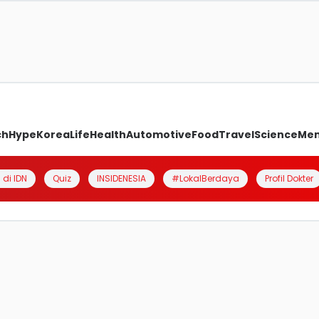
ch
Hype
Korea
Life
Health
Automotive
Food
Travel
Science
Me
 di IDN
Quiz
INSIDENESIA
#LokalBerdaya
Profil Dokter