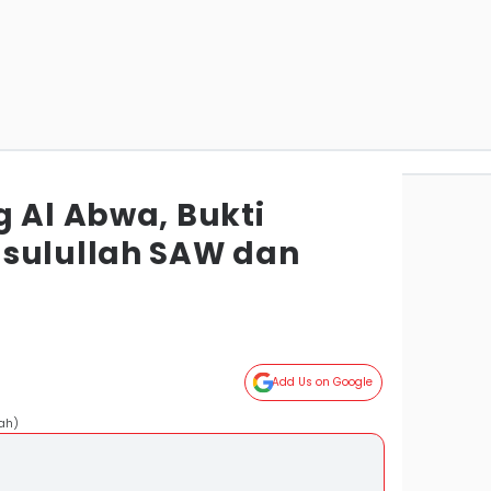
g Al Abwa, Bukti
sulullah SAW dan
Add Us on Google
ah)