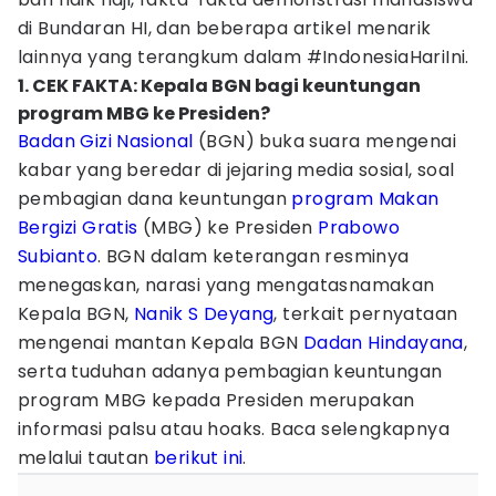
di Bundaran HI, dan beberapa artikel menarik
lainnya yang terangkum dalam #IndonesiaHariIni.
1. CEK FAKTA: Kepala BGN bagi keuntungan
program MBG ke Presiden?
Badan Gizi Nasional
(BGN) buka suara mengenai
kabar yang beredar di jejaring media sosial, soal
pembagian dana keuntungan
program Makan
Bergizi Gratis
(MBG) ke Presiden
Prabowo
Subianto
. BGN dalam keterangan resminya
menegaskan, narasi yang mengatasnamakan
Kepala BGN,
Nanik S Deyang
, terkait pernyataan
mengenai mantan Kepala BGN
Dadan Hindayana
,
serta tuduhan adanya pembagian keuntungan
program MBG kepada Presiden merupakan
informasi palsu atau hoaks. Baca selengkapnya
melalui tautan
berikut ini
.