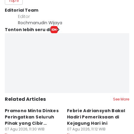
Top 5
Editorial Team
Editor
Rochmanudin Wijaya
Tonton lebih seru di
Related Articles
See More
Pramono Minta Dinkes
Febrie Adriansyah Bakal
M
Peringatkan Seluruh
Hadiri Pemeriksaan di
P
Pihak yang Cibir
Kejagung Hari ini
J
Pengguna BPJS
07 Agu 2026, 11:30 WIB
07 Agu 2026, 11:12 WIB
P
07