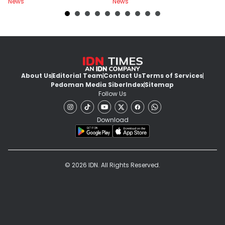
News
News
Ne
About Us
Editorial Team
Contact Us
Terms of Services
Pedoman Media Siber
Index
Sitemap
Follow Us
Download
© 2026 IDN. All Rights Reserved.