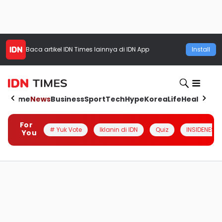
Baca artikel
IDN Times
lainnya di IDN App
Install
Home
News
Business
Sport
Tech
Hype
Korea
Life
Health
Aut
For
# Yuk Vote
Iklanin di IDN
Quiz
INSIDENESIA
You