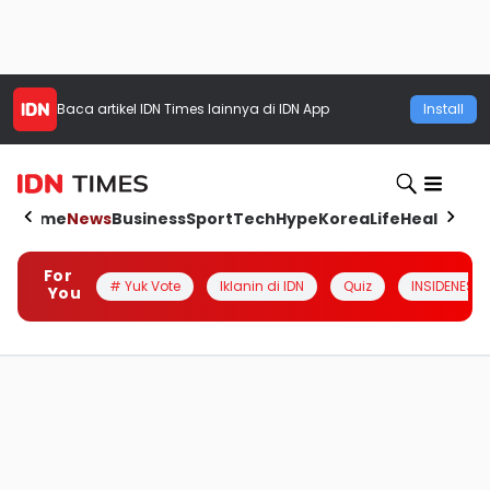
Baca artikel
IDN Times
lainnya di IDN App
Install
Home
News
Business
Sport
Tech
Hype
Korea
Life
Health
Aut
For
# Yuk Vote
Iklanin di IDN
Quiz
INSIDENESIA
You