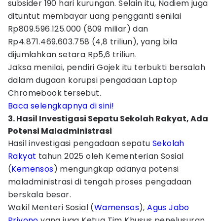
subsider 190 hari kurungan. Selain itu, Nadiem juga
dituntut membayar uang pengganti senilai
Rp809.596.125.000 (809 miliar) dan
Rp4.871.469.603.758 (4,8 triliun), yang bila
dijumlahkan setara Rp5,6 triliun.
Jaksa menilai, pendiri Gojek itu terbukti bersalah
dalam dugaan korupsi pengadaan Laptop
Chromebook tersebut.
Baca selengkapnya di sini!
3. Hasil Investigasi Sepatu Sekolah Rakyat, Ada
Potensi Maladministrasi
Hasil investigasi pengadaan sepatu
Sekolah
Rakyat
tahun 2025 oleh Kementerian Sosial
(
Kemensos
) mengungkap adanya potensi
maladministrasi di tengah proses pengadaan
berskala besar.
Wakil Menteri Sosial (
Wamensos
),
Agus Jabo
Priyono
yang juga Ketua Tim Khusus penelusuran