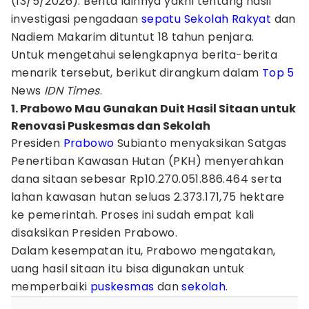
(13/5/2026). Berita lainnya yakni tentang hasil
investigasi pengadaan
sepatu
Sekolah Rakyat
dan
Nadiem Makarim dituntut 18 tahun penjara.
Untuk mengetahui selengkapnya berita-berita
menarik tersebut, berikut dirangkum dalam
Top 5
News
IDN Times
.
1. Prabowo Mau Gunakan Duit Hasil Sitaan untuk
Renovasi Puskesmas dan Sekolah
Presiden
Prabowo
Subianto menyaksikan Satgas
Penertiban Kawasan Hutan (PKH) menyerahkan
dana sitaan sebesar Rp10.270.051.886.464 serta
lahan kawasan hutan seluas 2.373.171,75 hektare
ke pemerintah. Proses ini sudah empat kali
disaksikan Presiden Prabowo.
Dalam kesempatan itu, Prabowo mengatakan,
uang hasil sitaan itu bisa digunakan untuk
memperbaiki
puskesmas
dan
sekolah
.