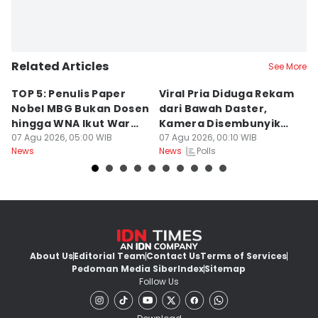
Related Articles
See More
TOP 5: Penulis Paper
Viral Pria Diduga Rekam
T
Nobel MBG Bukan Dosen
dari Bawah Daster,
S
hingga WNA Ikut War
Kamera Disembunyikan
G
Tiket HUT RI
07 Agu 2026, 05:00 WIB
di Sandal
07 Agu 2026, 00:10 WIB
06
Polls
News
News
Ne
About Us
Editorial Team
Contact Us
Terms of Services
Pedoman Media Siber
Index
Sitemap
Follow Us