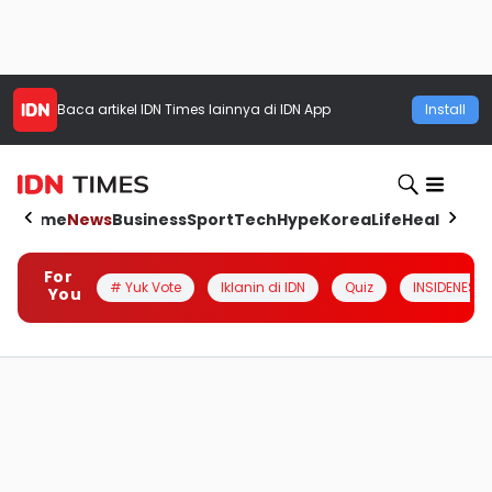
Baca artikel
IDN Times
lainnya di IDN App
Install
Home
News
Business
Sport
Tech
Hype
Korea
Life
Health
Aut
For
# Yuk Vote
Iklanin di IDN
Quiz
INSIDENESIA
You