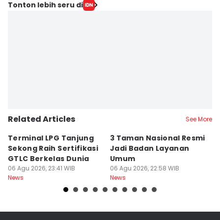
Tonton lebih seru di
Related Articles
See More
Terminal LPG Tanjung
3 Taman Nasional Resmi
I
Sekong Raih Sertifikasi
Jadi Badan Layanan
M
GTLC Berkelas Dunia
Umum
Ha
06 Agu 2026, 23:41 WIB
06 Agu 2026, 22:58 WIB
06
News
News
Ne