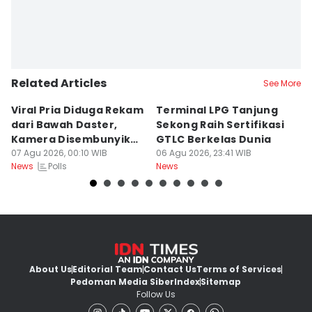
Related Articles
See More
Viral Pria Diduga Rekam
Terminal LPG Tanjung
3
dari Bawah Daster,
Sekong Raih Sertifikasi
J
Kamera Disembunyikan
GTLC Berkelas Dunia
U
di Sandal
07 Agu 2026, 00:10 WIB
06 Agu 2026, 23:41 WIB
06
Polls
News
News
Ne
About Us
Editorial Team
Contact Us
Terms of Services
Pedoman Media Siber
Index
Sitemap
Follow Us