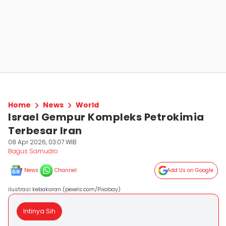
Home
News
World
Israel Gempur Kompleks Petrokimia
Terbesar Iran
08 Apr 2026, 03:07 WIB
Bagus Samudro
News
Channel
Add Us on Google
ilustrasi kebakaran (pexels.com/Pixabay)
Intinya Sih