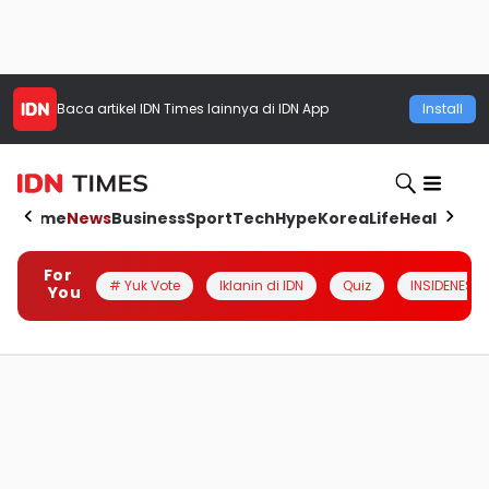
Baca artikel
IDN Times
lainnya di IDN App
Install
Home
News
Business
Sport
Tech
Hype
Korea
Life
Health
Aut
For
# Yuk Vote
Iklanin di IDN
Quiz
INSIDENESIA
You